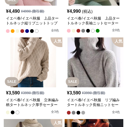
SALE
¥
4,490
¥
4,990
(税込)
¥
4990
(割引前)
イエベ春/イエベ秋服 上品ター
イエベ春/イエベ秋服 上品ター
トルネック縦リブニットトップ
トルネック長袖ニットセーター
ス
全
8
色
全
8
色
人気
人気
SALE
SALE
¥
3,590
¥
3,590
¥
3990
(割引前)
¥
3990
(割引前)
イエベ春/イエベ秋服 立体編み
イエベ春/イエベ秋服 リブ編み
柄タートルネック厚手セーター
タートルネック長袖ニットセー
ター
全
3
色
全
4
色
人気