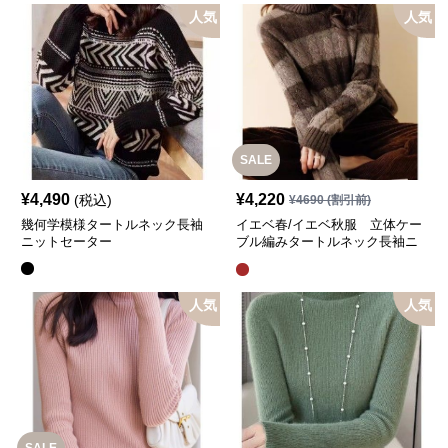
人気
人気
SALE
¥
4,490
¥
4,220
(税込)
¥
4690
(割引前)
幾何学模様タートルネック長袖
イエベ春/イエベ秋服 立体ケー
ニットセーター
ブル編みタートルネック長袖ニ
ット
人気
人気