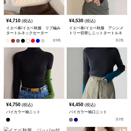
¥
4,710
¥
4,530
(税込)
(税込)
イエベ春/イエベ秋服 リブ編み
イエベ春/イエベ秋服 アシンメ
タートルネックセーター
トリー切替しニットタートルネ
ック
全
9
色
全
2
色
¥
4,750
¥
4,450
(税込)
(税込)
バイカラー袖ニット
バイカラー袖口ニット
全
2
色
人気