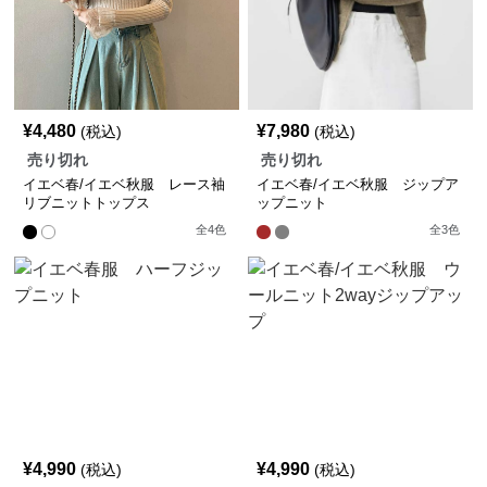
¥
4,480
¥
7,980
(税込)
(税込)
売り切れ
売り切れ
イエベ春/イエベ秋服 レース袖
イエベ春/イエベ秋服 ジップア
リブニットトップス
ップニット
全
4
色
全
3
色
¥
4,990
¥
4,990
(税込)
(税込)