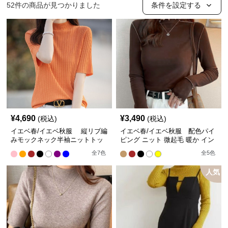
52
件の商品が見つかりました
条件を設定する
¥
4,690
¥
3,490
(税込)
(税込)
イエベ春/イエベ秋服 縦リブ編
イエベ春/イエベ秋服 配色パイ
みモックネック半袖ニットトッ
ピング ニット 微起毛 暖か イン
プス
ナー【即納】
全
7
色
全
5
色
人気