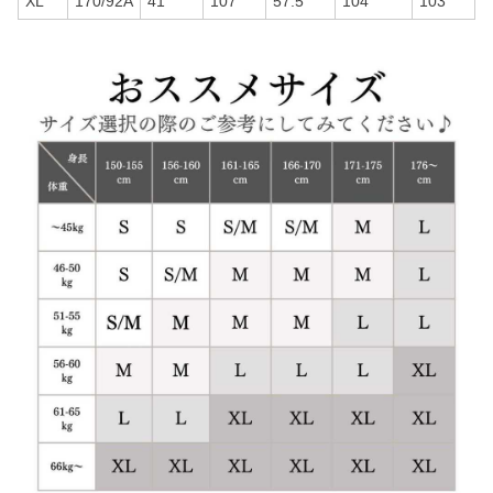
XL
170/92A
41
107
57.5
104
103