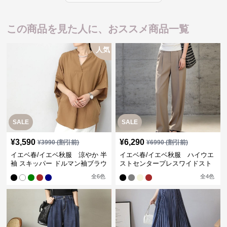
この商品を見た人に、おススメ商品一覧
人気
SALE
SALE
¥
3,590
¥
6,290
¥
3990
(割引前)
¥
6990
(割引前)
イエベ春/イエベ秋服 涼やか 半
イエベ春/イエベ秋服 ハイウエ
袖 スキッパー ドルマン袖ブラウ
ストセンタープレスワイドスト
ス
レートパンツ
全
6
色
全
4
色