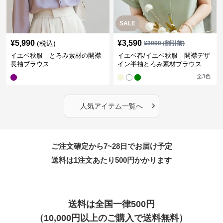
SALE
¥
5,990
¥
3,590
(税込)
¥
3990
(割引前)
イエベ秋服 とろみ素材の開襟
イエベ春/イエベ秋服 開襟デザ
長袖ブラウス
イン半袖とろみ素材ブラウス
全
3
色
›
人気アイテム一覧へ
ご注文確定から7~28日でお届け予定
送料は1注文あたり
500
円かかります
送料は全国一律500円
（10,000円以上のご購入で送料無料）