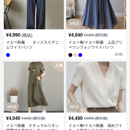
SALE
¥
4,990
¥
4,040
(税込)
¥
4490
(割引前)
イエベ秋服 タック入りデニ
イエベ春/イエベ秋服 上品プリ
ムワイドパンツ
ーツシフォンワイドパンツ
全
3
色
人気
SALE
SALE
¥
4,040
¥
4,490
¥
4490
(割引前)
¥
4990
(割引前)
イエベ秋服 ナチュラルリネン
イエベ春/イエベ秋服 深めブイ