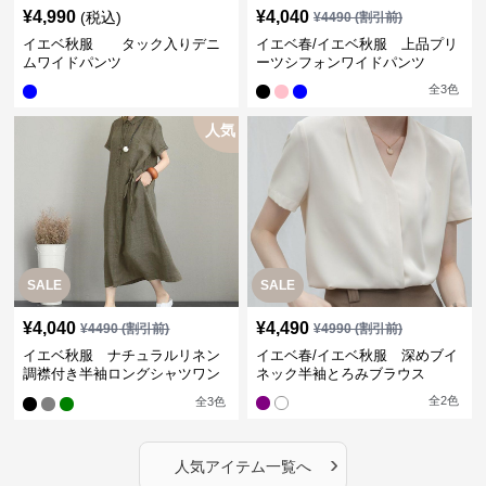
¥
4,990
¥
4,040
(税込)
¥
4490
(割引前)
イエベ秋服 タック入りデニ
イエベ春/イエベ秋服 上品プリ
ムワイドパンツ
ーツシフォンワイドパンツ
全
3
色
人気
SALE
SALE
¥
4,040
¥
4,490
¥
4490
(割引前)
¥
4990
(割引前)
イエベ秋服 ナチュラルリネン
イエベ春/イエベ秋服 深めブイ
調襟付き半袖ロングシャツワン
ネック半袖とろみブラウス
ピース
全
2
色
全
3
色
›
人気アイテム一覧へ