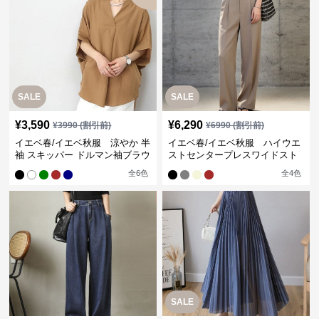
SALE
SALE
¥
3,590
¥
6,290
¥
3990
(割引前)
¥
6990
(割引前)
イエベ春/イエベ秋服 涼やか 半
イエベ春/イエベ秋服 ハイウエ
袖 スキッパー ドルマン袖ブラウ
ストセンタープレスワイドスト
ス
レートパンツ
全
6
色
全
4
色
SALE