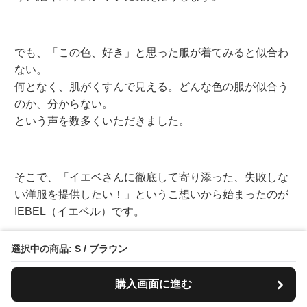
でも、「この色、好き」と思った服が着てみると似合わ
ない。
何となく、肌がくすんで見える。どんな色の服が似合う
のか、分からない。
という声を数多くいただきました。
そこで、「イエベさんに徹底して寄り添った、失敗しな
い洋服を提供したい！」というこ想いから始まったのが
IEBEL（イエベル）です。
選択中の商品: S / ブラウン
今まで気づかなった、眠っていた透明感が目覚め、小顔
購入画面に進む
や着痩せ効果が叶い、いまのワタシをもっと好きになる
「絶対に外さないファッション体験」を、IEBEL（イエ