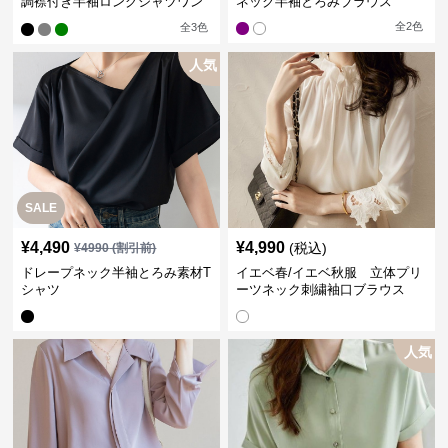
調襟付き半袖ロングシャツワン
ネック半袖とろみブラウス
ピース
全
2
色
全
3
色
人気
SALE
¥
4,490
¥
4,990
(税込)
¥
4990
(割引前)
ドレープネック半袖とろみ素材T
イエベ春/イエベ秋服 立体プリ
シャツ
ーツネック刺繍袖口ブラウス
人気