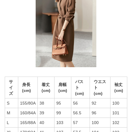
サ
バス
ウエス
身長
着丈
肩幅
袖丈
イ
ト
ト
(cm)
(cm)
(cm)
(cm)
ズ
(cm)
(cm)
S
155/80A
38
95
56
92
100
M
160/84A
39
99
56.5
96
101
L
165/88A
40
103
57
100
102