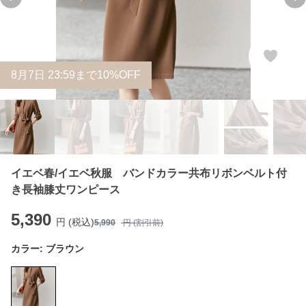
Previous slide
Ne
8
月
7
日 23:59まで10%OFF
イエベ春/イエベ秋服 バンドカラー共布リボンベルト付
き長袖膝丈ワンピース
5,390
円 (税込)
5,990
円 (割引前)
カラー:
ブラウン