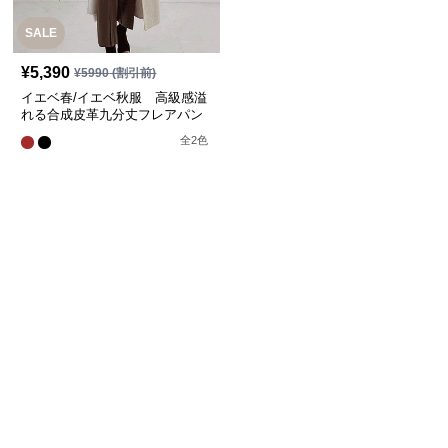
SALE
¥
5,390
¥
5990
(割引前)
イエベ春/イエベ秋服 高級感溢
れる合成皮革九分丈フレアパン
ツ
全
2
色