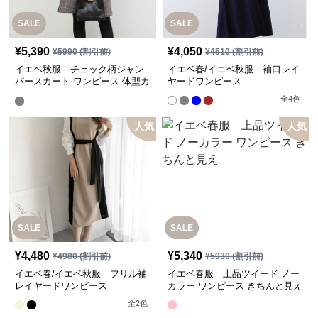
SALE
SALE
¥
5,390
¥
4,050
¥
5990
(割引前)
¥
4510
(割引前)
イエベ秋服 チェック柄ジャン
イエベ春/イエベ秋服 袖口レイ
パースカート ワンピース 体型カ
ヤードワンピース
バー【即納】
全
4
色
人気
人気
SALE
SALE
¥
4,480
¥
5,340
¥
4980
(割引前)
¥
5930
(割引前)
イエベ春/イエベ秋服 フリル袖
イエベ春服 上品ツイード ノー
レイヤードワンピース
カラー ワンピース きちんと見え
全
2
色