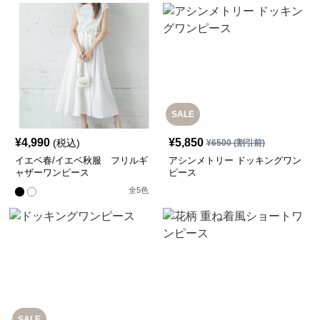
SALE
¥
4,990
¥
5,850
(税込)
¥
6500
(割引前)
イエベ春/イエベ秋服 フリルギ
アシンメトリー ドッキングワン
ャザーワンピース
ピース
全
5
色
SALE