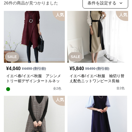
26
件の商品が見つかりました
条件を設定する
人気
人気
SALE
SALE
¥
4,040
¥
5,840
¥
4490
(割引前)
¥
6490
(割引前)
イエベ春/イエベ秋服 アシンメ
イエベ春/イエベ秋服 袖切り替
トリー裾デザインタートルネッ
え配色ニットワンピース長袖
クニットワンピース
【即納】
全
2
色
全
2
色
人気