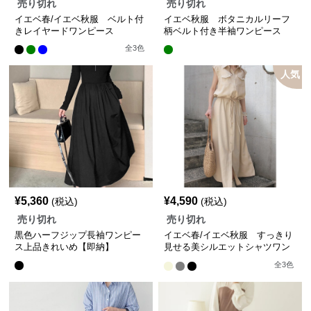
売り切れ
売り切れ
イエベ春/イエベ秋服 ベルト付
イエベ秋服 ボタニカルリーフ
きレイヤードワンピース
柄ベルト付き半袖ワンピース
全
3
色
人気
¥
5,360
¥
4,590
(税込)
(税込)
売り切れ
売り切れ
黒色ハーフジップ長袖ワンピー
イエベ春/イエベ秋服 すっきり
ス上品きれいめ【即納】
見せる美シルエットシャツワン
ピース
全
3
色