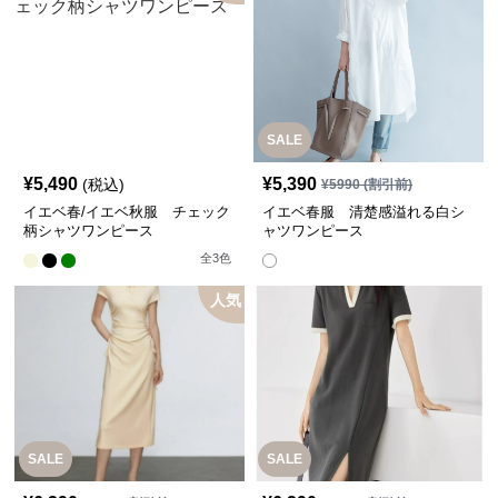
SALE
¥
5,490
¥
5,390
(税込)
¥
5990
(割引前)
イエベ春/イエベ秋服 チェック
イエベ春服 清楚感溢れる白シ
柄シャツワンピース
ャツワンピース
全
3
色
人気
SALE
SALE