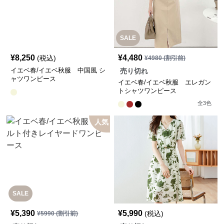
SALE
¥
8,250
¥
4,480
(税込)
¥
4980
(割引前)
イエベ春/イエベ秋服 中国風 シ
売り切れ
ャツワンピース
イエベ春/イエベ秋服 エレガン
トシャツワンピース
全
3
色
人気
SALE
¥
5,390
¥
5,990
(税込)
¥
5990
(割引前)