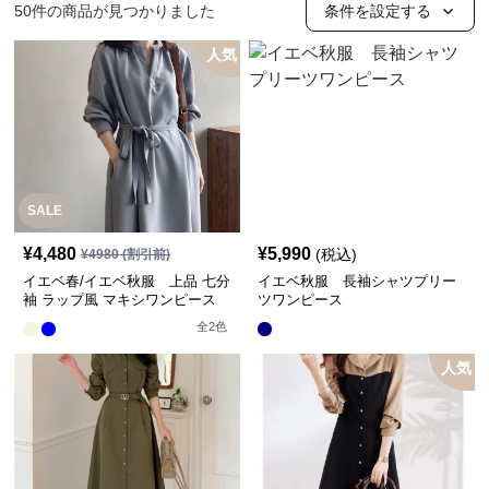
50
件の商品が見つかりました
条件を設定する
人気
SALE
¥
4,480
¥
5,990
(税込)
¥
4980
(割引前)
イエベ春/イエベ秋服 上品 七分
イエベ秋服 長袖シャツプリー
袖 ラップ風 マキシワンピース
ツワンピース
全
2
色
人気