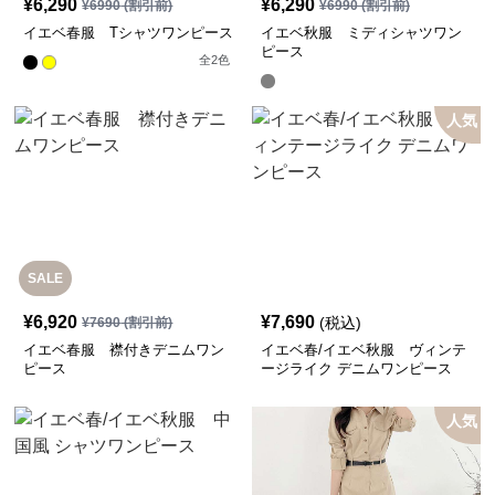
¥
6,290
¥
6,290
¥
6990
(割引前)
¥
6990
(割引前)
イエベ春服 Tシャツワンピース
イエベ秋服 ミディシャツワン
ピース
全
2
色
人気
SALE
¥
6,920
¥
7,690
(税込)
¥
7690
(割引前)
イエベ春服 襟付きデニムワン
イエベ春/イエベ秋服 ヴィンテ
ピース
ージライク デニムワンピース
人気