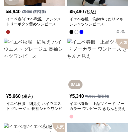
SALE
¥
4,940
¥
5,490
(税込)
¥
5490
(割引前)
イエベ春/イエベ秋服 アシンメ
イエベ春服 洗練ゆったりマキ
トリーボタン留めワンピース
シシャツワンピース
全
3
色
人気
SALE
¥
5,660
¥
5,340
(税込)
¥
5930
(割引前)
イエベ秋服 細見え ハイウエス
イエベ春服 上品ツイード ノー
ト グレージュ 長袖シャツワンピ
カラー ワンピース きちんと見え
ース
人気