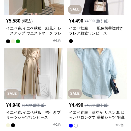
SALE
¥
5,580
¥
4,490
(税込)
¥
4990
(割引前)
イエベ春/イエベ秋服 細見え レ
イエベ秋服 配色切替襟付き
ースアップ ウエストマーク フレ
フレア膝丈ワンピース
ンチ袖ワンピース
全
3
色
SALE
SALE
¥
4,940
¥
4,490
¥
5490
(割引前)
¥
4990
(割引前)
イエベ春/イエベ秋服 襟付きプ
イエベ春服 涼やか リネン混 ゆ
リーツシャツワンピース
ったりロング丈 長袖シャツ 羽織
り【即納】
全
2
色
全
2
色