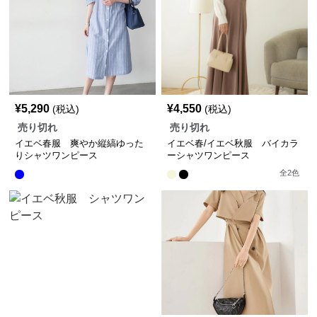
¥
5,290
¥
4,550
(税込)
(税込)
売り切れ
売り切れ
イエベ春服 爽やか縦縞ゆった
イエベ春/イエベ秋服 バイカラ
りシャツワンピース
ーシャツワンピース
全
2
色