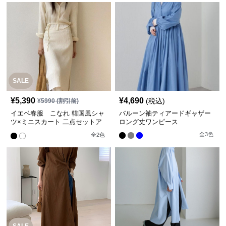
SALE
¥
5,390
¥
4,690
(税込)
¥
5990
(割引前)
イエベ春服 こなれ 韓国風シャ
バルーン袖ティアードギャザー
ツ×ミニスカート 二点セットア
ロング丈ワンピース
ップ
全
3
色
全
2
色