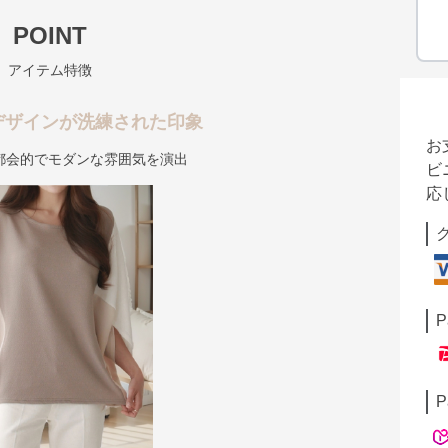
POINT
アイテム特徴
デザインが洗練された印象
お
都会的でモダンな雰囲気を演出
ビ
応
P
P