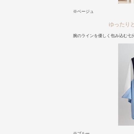
※ベージュ
ゆったり
腕のラインを優しく包み込む七
※ブルー