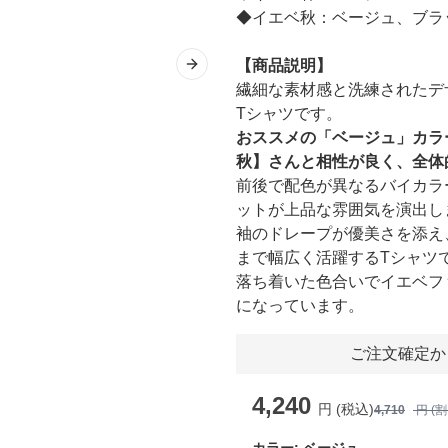
◆イエベ秋：ベージュ、ブラ
【商品説明】
Next slide
繊細な素材感と洗練されたデ
Tシャツです。
おススメの「ベージュ」カラ
秋】さんと相性が良く、全体
前後で配色が異なるバイカラ
ットが上品な雰囲気を演出し
袖のドレープが優美さを添え
まで幅広く活躍するTシャツ
落ち着いた色合いでイエベフ
になっています。
ご注文確定か
4,240
円 (税込)
4,710
円 (