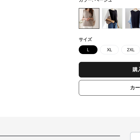
カラー:
ベージュ
サイズ
L
XL
2XL
購
カー