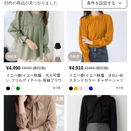
33
件の商品が見つかりました
条件を設定する
SALE
SALE
¥
4,490
¥
4,910
¥
4990
(割引前)
¥
5460
(割引前)
イエベ春/イエベ秋服 大人可愛
イエベ春/イエベ秋服 きれいめ
い フリルディテール 長袖ブラウ
スタンドカラー ギャザーシャツ
ス きれいめ【即納】
ブラウス【即納】
全
3
色
全
5
色
人気