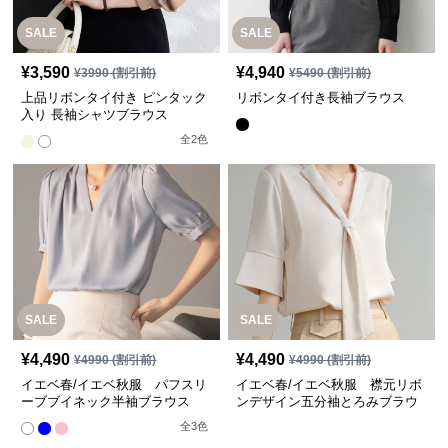
SALE
SALE
¥
3,590
¥
4,940
¥
3990
(割引前)
¥
5490
(割引前)
上品リボンタイ付き ピンタック
リボンタイ付き長袖ブラウス
入り 長袖シャツブラウス
全
2
色
SALE
SALE
¥
4,490
¥
4,490
¥
4990
(割引前)
¥
4990
(割引前)
イエベ春/イエベ秋服 パフスリ
イエベ春/イエベ秋服 襟元リボ
ーブブイネック半袖ブラウス
ンデザイン五分袖とろみブラウ
ス
全
3
色