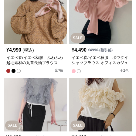
SALE
¥
4,990
¥
4,490
(税込)
¥
4990
(割引前)
イエベ春/イエベ秋服 ふわふわ
イエベ春/イエベ秋服 ボウタイ
起毛素材の丸首長袖ブラウス
シャツブラウス オフィスカジュ
アル 秋服【即納】
全
3
色
全
2
色
SALE
SALE