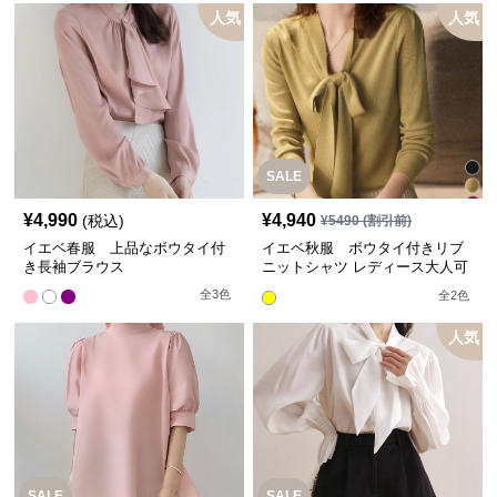
人気
人気
SALE
¥
4,990
¥
4,940
(税込)
¥
5490
(割引前)
イエベ春服 上品なボウタイ付
イエベ秋服 ボウタイ付きリブ
き長袖ブラウス
ニットシャツ レディース大人可
愛い【即納】
全
3
色
全
2
色
人気
SALE
SALE