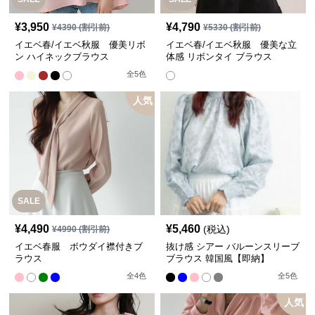
¥
3,950
¥
4,790
¥
4390
(割引前)
¥
5330
(割引前)
イエベ春/イエベ秋服 優美リボ
イエベ春/イエベ秋服 優美な立
ン ハイネックブラウス
体感 リボンタイ ブラウス
全
5
色
人気
SALE
¥
4,490
¥
5,460
(税込)
¥
4990
(割引前)
イエベ春服 ボウダイ襟付きブ
抜け感 シアー バルーンスリーブ
ラウス
ブラウス 韓国風【即納】
全
4
色
全
5
色
人気