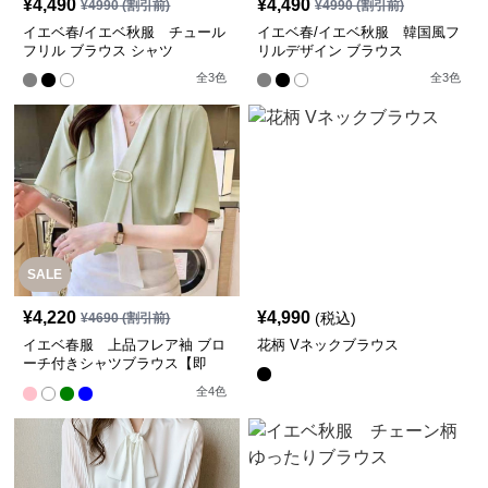
¥
4,490
¥
4,490
¥
4990
(割引前)
¥
4990
(割引前)
イエベ春/イエベ秋服 チュール
イエベ春/イエベ秋服 韓国風フ
フリル ブラウス シャツ
リルデザイン ブラウス
全
3
色
全
3
色
SALE
¥
4,220
¥
4,990
(税込)
¥
4690
(割引前)
イエベ春服 上品フレア袖 ブロ
花柄 Vネックブラウス
ーチ付きシャツブラウス【即
納】
全
4
色