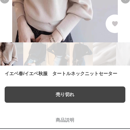
Previous slide
Ne
イエベ春/イエベ秋服 タートルネックニットセーター
売り切れ
商品説明