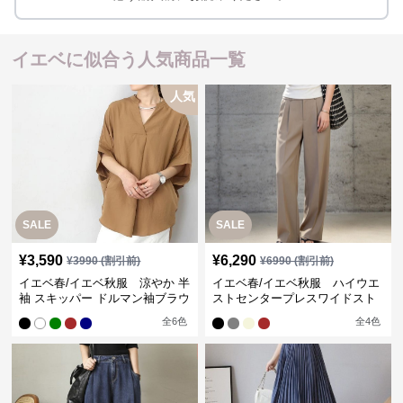
イエベに似合う人気商品一覧
人気
SALE
SALE
¥
3,590
¥
6,290
¥
3990
(割引前)
¥
6990
(割引前)
イエベ春/イエベ秋服 涼やか 半
イエベ春/イエベ秋服 ハイウエ
袖 スキッパー ドルマン袖ブラウ
ストセンタープレスワイドスト
ス
レートパンツ
全
6
色
全
4
色