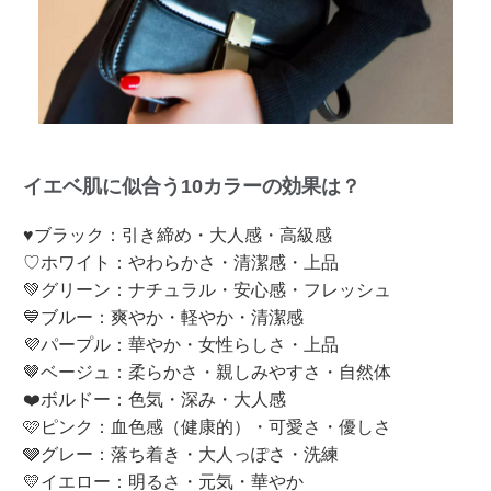
イエベ肌に似合う10カラーの効果は？
♥ブラック：引き締め・大人感・高級感
♡ホワイト：やわらかさ・清潔感・上品
💚グリーン：ナチュラル・安心感・フレッシュ
💙ブルー：爽やか・軽やか・清潔感
💜パープル：華やか・女性らしさ・上品
🤎ベージュ：柔らかさ・親しみやすさ・自然体
❤️ボルドー：色気・深み・大人感
🩷ピンク：血色感（健康的）・可愛さ・優しさ
🩶グレー：落ち着き・大人っぽさ・洗練
💛イエロー：明るさ・元気・華やか