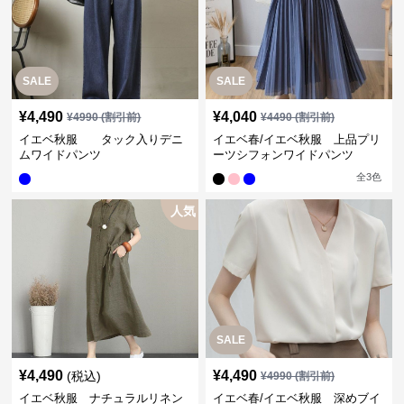
SALE
SALE
¥
4,490
¥
4,040
¥
4990
(割引前)
¥
4490
(割引前)
イエベ秋服 タック入りデニ
イエベ春/イエベ秋服 上品プリ
ムワイドパンツ
ーツシフォンワイドパンツ
全
3
色
人気
SALE
¥
4,490
¥
4,490
(税込)
¥
4990
(割引前)
イエベ秋服 ナチュラルリネン
イエベ春/イエベ秋服 深めブイ