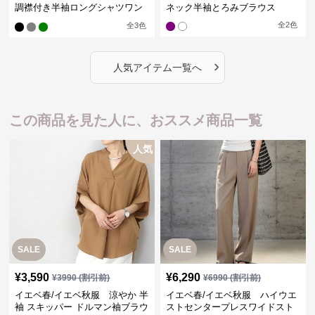
調襟付き半袖ロングシャツワン
ネック半袖とろみブラウス
ピース
全
2
色
全
3
色
›
人気アイテム一覧へ
この商品を見た人に、おススメ商品一覧
人気
SALE
SALE
¥
3,590
¥
6,290
¥
3990
(割引前)
¥
6990
(割引前)
イエベ春/イエベ秋服 涼やか 半
イエベ春/イエベ秋服 ハイウエ
袖 スキッパー ドルマン袖ブラウ
ストセンタープレスワイドスト