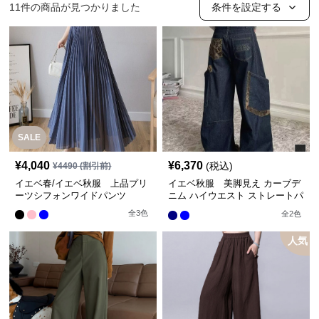
11
件の商品が見つかりました
条件を設定する
SALE
¥
4,040
¥
6,370
(税込)
¥
4490
(割引前)
イエベ春/イエベ秋服 上品プリ
イエベ秋服 美脚見え カーブデ
ーツシフォンワイドパンツ
ニム ハイウエスト ストレートパ
ンツ【即納】
全
3
色
全
2
色
人気