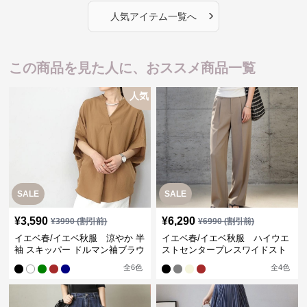
›
人気アイテム一覧へ
この商品を見た人に、おススメ商品一覧
人気
SALE
SALE
¥
3,590
¥
6,290
¥
3990
(割引前)
¥
6990
(割引前)
イエベ春/イエベ秋服 涼やか 半
イエベ春/イエベ秋服 ハイウエ
袖 スキッパー ドルマン袖ブラウ
ストセンタープレスワイドスト
ス
レートパンツ
全
6
色
全
4
色