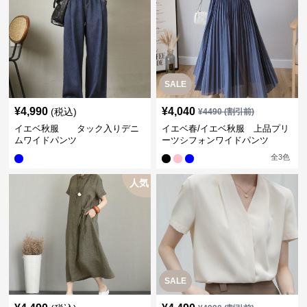
SALE
¥
4,990
¥
4,040
(税込)
¥
4490
(割引前)
イエベ秋服 タック入りデニ
イエベ春/イエベ秋服 上品プリ
ムワイドパンツ
ーツシフォンワイドパンツ
全
3
色
人気
SALE