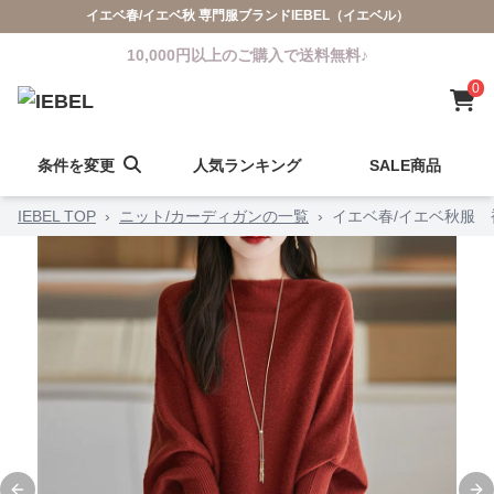
イエベ春/イエベ秋 専門服ブランドIEBEL（イエベル）
10,000円以上のご購入で送料無料♪
0
条件を変更
人気ランキング
SALE商品
IEBEL TOP
›
ニット/カーディガンの一覧
›
イエベ春/イエベ秋服