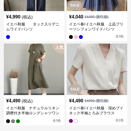
SALE
¥
4,990
¥
4,040
(税込)
¥
4490
(割引前)
イエベ秋服 タック入りデニ
イエベ春/イエベ秋服 上品プリ
ムワイドパンツ
ーツシフォンワイドパンツ
全
3
色
人気
SALE
¥
4,490
¥
4,490
(税込)
¥
4990
(割引前)
イエベ秋服 ナチュラルリネン
イエベ春/イエベ秋服 深めブイ
調襟付き半袖ロングシャツワン
ネック半袖とろみブラウス
ピース
全
2
色
全
3
色