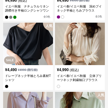
¥
4,490
¥
4,490
(税込)
¥
4990
(割引前)
イエベ秋服 ナチュラルリネン
イエベ春/イエベ秋服 深めブイ
調襟付き半袖ロングシャツワン
ネック半袖とろみブラウス
ピース
全
2
色
全
3
色
人気
SALE
¥
4,490
¥
4,990
(税込)
¥
4990
(割引前)
ドレープネック半袖とろみ素材T
イエベ春/イエベ秋服 立体プリ
シャツ
ーツネック刺繍袖口ブラウス
人気