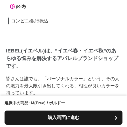
コンビニ/銀行振込
IEBEL(イエベル)は、”イエベ春・イエベ秋”のあ
らゆる悩みを解決するアパレルブランドショップ
です。
皆さんは誰でも、「パーソナルカラー」という、その人
の魅力を最大限引き出してくれる、相性が良いカラーを
持っています。
選択中の商品: M(Free) / ボルドー
生まれ持った「肌の色」、「目の色」、「髪の色」と相
購入画面に進む
性が良い、ベストなパーソナルカラーを身に付けるだけ