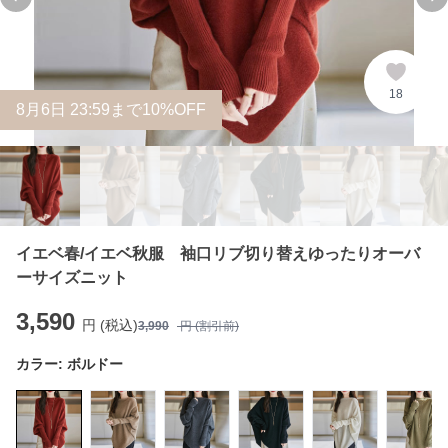
Previous slide
Ne
18
8
月
6
日 23:59まで10%OFF
イエベ春/イエベ秋服 袖口リブ切り替えゆったりオーバ
ーサイズニット
3,590
円 (税込)
3,990
円 (割引前)
カラー:
ボルドー