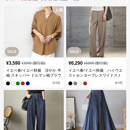
人気
SALE
SALE
¥
3,590
¥
6,290
¥
3990
(割引前)
¥
6990
(割引前)
イエベ春/イエベ秋服 涼やか 半
イエベ春/イエベ秋服 ハイウエ
袖 スキッパー ドルマン袖ブラウ
ストセンタープレスワイドスト
ス
レートパンツ
全
6
色
全
4
色