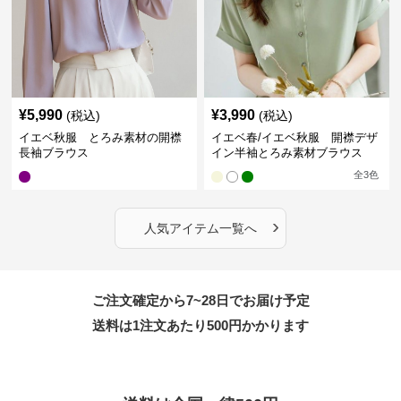
¥
5,990
¥
3,990
(税込)
(税込)
イエベ秋服 とろみ素材の開襟
イエベ春/イエベ秋服 開襟デザ
長袖ブラウス
イン半袖とろみ素材ブラウス
全
3
色
›
人気アイテム一覧へ
ご注文確定から7~28日でお届け予定
送料は1注文あたり
500
円かかります