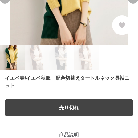
Previous slide
Ne
イエベ春/イエベ秋服 配色切替えタートルネック長袖ニ
ット
売り切れ
商品説明