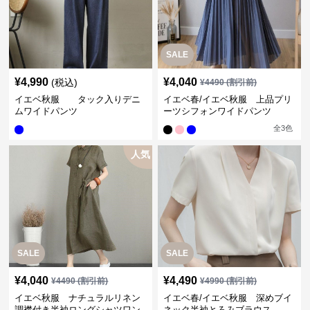
SALE
¥
4,990
¥
4,040
(税込)
¥
4490
(割引前)
イエベ秋服 タック入りデニ
イエベ春/イエベ秋服 上品プリ
ムワイドパンツ
ーツシフォンワイドパンツ
全
3
色
人気
SALE
SALE
¥
4,040
¥
4,490
¥
4490
(割引前)
¥
4990
(割引前)
イエベ秋服 ナチュラルリネン
イエベ春/イエベ秋服 深めブイ
調襟付き半袖ロングシャツワン
ネック半袖とろみブラウス