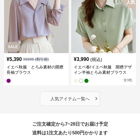
人気
SALE
¥
5,390
¥
3,990
(税込)
¥
5990
(割引前)
イエベ秋服 とろみ素材の開襟
イエベ春/イエベ秋服 開襟デザ
長袖ブラウス
イン半袖とろみ素材ブラウス
全
3
色
›
人気アイテム一覧へ
ご注文確定から7~28日でお届け予定
送料は1注文あたり
500
円かかります