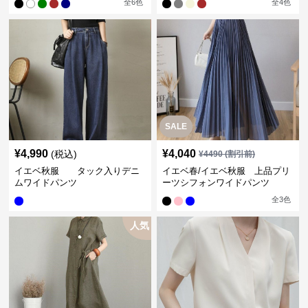
全
6
色
全
4
色
SALE
¥
4,990
¥
4,040
(税込)
¥
4490
(割引前)
イエベ秋服 タック入りデニ
イエベ春/イエベ秋服 上品プリ
ムワイドパンツ
ーツシフォンワイドパンツ
全
3
色
人気