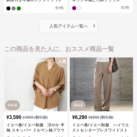
ピース
全
2
色
全
3
色
›
人気アイテム一覧へ
この商品を見た人に、おススメ商品一覧
人気
SALE
SALE
¥
3,590
¥
6,290
¥
3990
(割引前)
¥
6990
(割引前)
イエベ春/イエベ秋服 涼やか 半
イエベ春/イエベ秋服 ハイウエ
袖 スキッパー ドルマン袖ブラウ
ストセンタープレスワイドスト
ス
レートパンツ