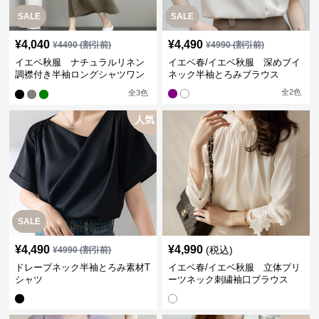
SALE
SALE
¥
4,040
¥
4,490
¥
4490
(割引前)
¥
4990
(割引前)
イエベ秋服 ナチュラルリネン
イエベ春/イエベ秋服 深めブイ
調襟付き半袖ロングシャツワン
ネック半袖とろみブラウス
ピース
全
2
色
全
3
色
人気
SALE
¥
4,490
¥
4,990
(税込)
¥
4990
(割引前)
ドレープネック半袖とろみ素材T
イエベ春/イエベ秋服 立体プリ
シャツ
ーツネック刺繍袖口ブラウス