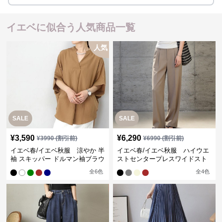
イエベに似合う人気商品一覧
人気
SALE
SALE
¥
3,590
¥
6,290
¥
3990
(割引前)
¥
6990
(割引前)
イエベ春/イエベ秋服 涼やか 半
イエベ春/イエベ秋服 ハイウエ
袖 スキッパー ドルマン袖ブラウ
ストセンタープレスワイドスト
ス
レートパンツ
全
6
色
全
4
色