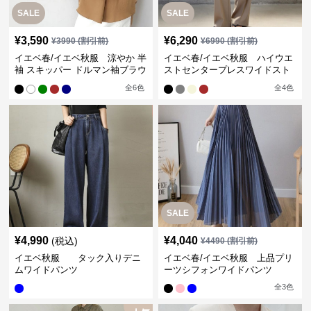
SALE
SALE
¥
3,590
¥
6,290
¥
3990
(割引前)
¥
6990
(割引前)
イエベ春/イエベ秋服 涼やか 半
イエベ春/イエベ秋服 ハイウエ
袖 スキッパー ドルマン袖ブラウ
ストセンタープレスワイドスト
ス
レートパンツ
全
6
色
全
4
色
SALE
¥
4,990
¥
4,040
(税込)
¥
4490
(割引前)
イエベ秋服 タック入りデニ
イエベ春/イエベ秋服 上品プリ
ムワイドパンツ
ーツシフォンワイドパンツ
全
3
色