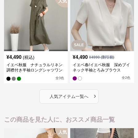
人気
SALE
¥
4,490
¥
4,490
(税込)
¥
4990
(割引前)
イエベ秋服 ナチュラルリネン
イエベ春/イエベ秋服 深めブイ
調襟付き半袖ロングシャツワン
ネック半袖とろみブラウス
ピース
全
2
色
全
3
色
›
人気アイテム一覧へ
この商品を見た人に、おススメ商品一覧
人気