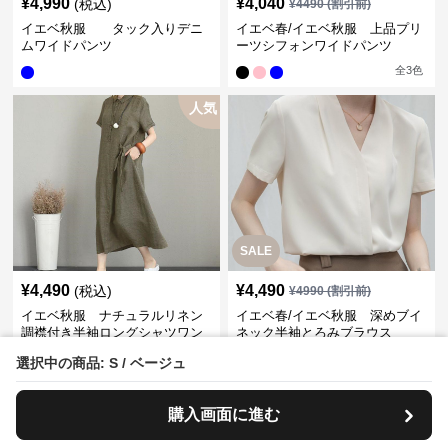
¥
4,990
¥
4,040
(税込)
¥
4490
(割引前)
イエベ秋服 タック入りデニ
イエベ春/イエベ秋服 上品プリ
ムワイドパンツ
ーツシフォンワイドパンツ
全
3
色
人気
SALE
¥
4,490
¥
4,490
(税込)
¥
4990
(割引前)
イエベ秋服 ナチュラルリネン
イエベ春/イエベ秋服 深めブイ
調襟付き半袖ロングシャツワン
ネック半袖とろみブラウス
ピース
全
2
色
全
3
色
選択中の商品: S / ベージュ
人気
購入画面に進む