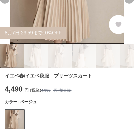
Previous slide
Ne
8
月
7
日 23:59まで10%OFF
イエベ春/イエベ秋服 プリーツスカート
4,490
円 (税込)
4,990
円 (割引前)
カラー:
ベージュ