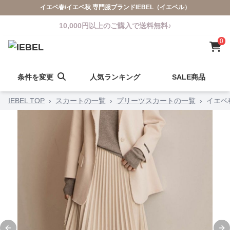
イエベ春/イエベ秋 専門服ブランドIEBEL（イエベル）
10,000円以上のご購入で送料無料♪
0
条件を変更
人気ランキング
SALE商品
IEBEL TOP
›
スカートの一覧
›
プリーツスカートの一覧
›
イエベ