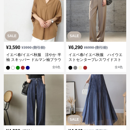
SALE
SALE
¥
3,590
¥
6,290
¥
3990
(割引前)
¥
6990
(割引前)
イエベ春/イエベ秋服 涼やか 半
イエベ春/イエベ秋服 ハイウエ
袖 スキッパー ドルマン袖ブラウ
ストセンタープレスワイドスト
ス
レートパンツ
全
6
色
全
4
色
SALE