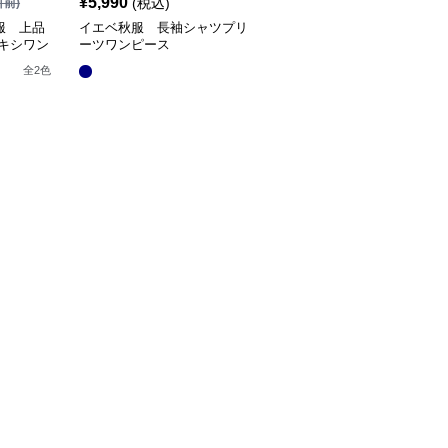
¥
5,990
(税込)
引前)
服 上品
イエベ秋服 長袖シャツプリ
マキシワン
ーツワンピース
全
2
色