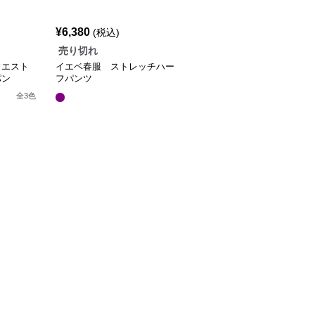
¥
6,380
(税込)
売り切れ
ウエスト
イエベ春服 ストレッチハー
パン
フパンツ
全
3
色