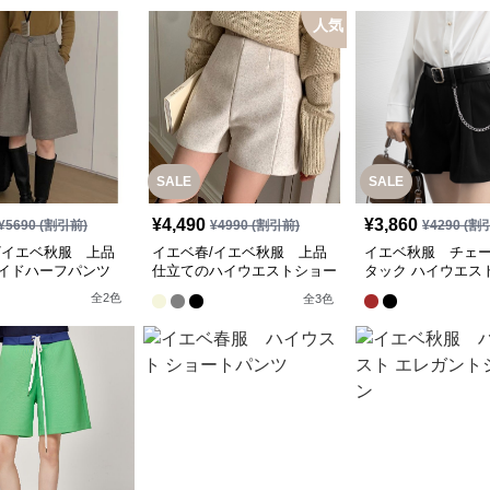
人気
SALE
SALE
¥
4,490
¥
3,860
¥
5690
(割引前)
¥
4990
(割引前)
¥
4290
(割
/イエベ秋服 上品
イエベ春/イエベ秋服 上品
イエベ秋服 チェ
イドハーフパンツ
仕立てのハイウエストショー
タック ハイウエス
トパンツ
【即納】
全
2
色
全
3
色