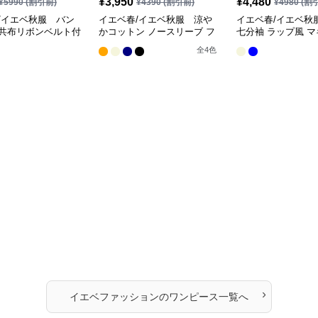
¥
3,950
¥
4,480
¥
5990
(割引前)
¥
4390
(割引前)
¥
4980
(割
/イエベ秋服 バン
イエベ春/イエベ秋服 涼や
イエベ春/イエベ秋
共布リボンベルト付
かコットン ノースリーブ フ
七分袖 ラップ風 
丈ワンピース
レア ロングワンピース
ピース
全
4
色
›
イエベファッション
の
ワンピース
一覧へ