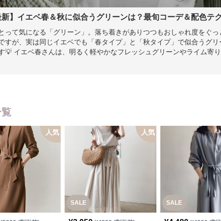
月最新】イエベ春＆秋に似合うグリーンは？最旬コーデ＆配色テ
とって気になる「グリーン」。落ち着きがありつつもおしゃれ度をぐっ
ですが、実は同じイエベでも「春タイプ」と「秋タイプ」で似合うグリ
す💡 イエベ春さんは、明るく軽やかなフレッシュグリーンやライム寄
でイエベ秋さんは、深みのあるオリーブやカーキ、モスグリーンが大人
記事では【26年8月最新】として、イエベ春・イエベ秋それぞれに似合う
しいコーデTIPS、さらに映える配色までご紹介します✨
一覧
人気
人気
SALE
SALE