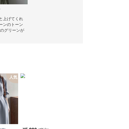
ク
【26年8月最新】今年は“ピンク”で差をつ
解説
と上げてくれ
ーンのトーン
「ピンクは甘くなりすぎて苦手…」この記事では、
りのグリーンが
っぽく垢抜けたコーデが作れます。
っぽくマッチし
グリーンの色
人気