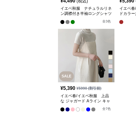
¥
4,490
¥
5,390
(税込)
イエベ秋服 ナチュラルリネ
イエベ春
ン調襟付き半袖ロングシャツ
ドカラー
ワンピース
き長袖膝
全
3
色
SALE
¥
5,390
¥
5990
(割引前)
イエベ春/イエベ秋服 上品
な ジャガード Aライン キャ
ミワンピ【即納】
全
7
色