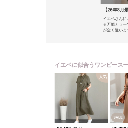
【26年8
イエベさんに
る万能カラー
が全く違いま
得意。 一方
ます。 この
味、イエベら
イエベに似合うワンピース
人気
SALE