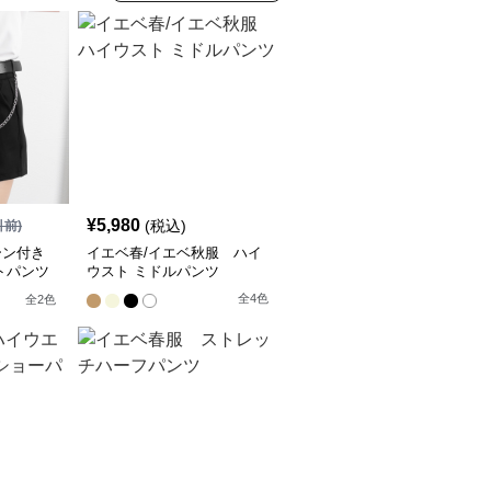
¥
5,980
(税込)
引前)
ーン付き
イエベ春/イエベ秋服 ハイ
トパンツ
ウスト ミドルパンツ
全
4
色
全
2
色