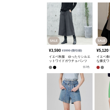
SALE
SALE
¥
3,590
¥
5,120
¥
3990
(割引前)
イエベ秋服 ゆったりシルエ
イエベ春
ットワイドガウチョパンツ
な膝丈ワ
全
2
色