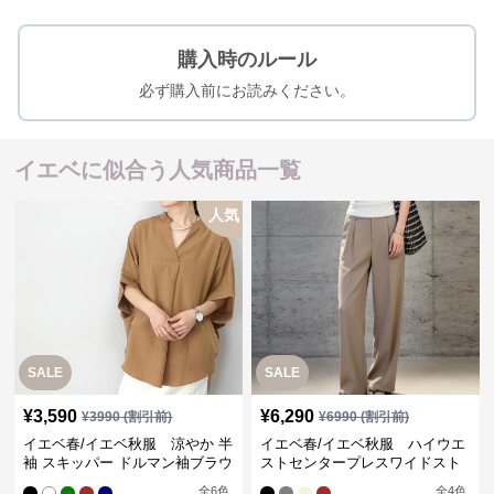
購入時のルール
必ず購入前にお読みください。
イエベに似合う人気商品一覧
人気
SALE
SALE
¥
3,590
¥
6,290
¥
3990
(割引前)
¥
6990
(割引前)
イエベ春/イエベ秋服 涼やか 半
イエベ春/イエベ秋服 ハイウエ
袖 スキッパー ドルマン袖ブラウ
ストセンタープレスワイドスト
ス
レートパンツ
全
6
色
全
4
色