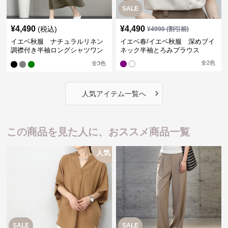
SALE
¥
4,490
¥
4,490
(税込)
¥
4990
(割引前)
イエベ秋服 ナチュラルリネン
イエベ春/イエベ秋服 深めブイ
調襟付き半袖ロングシャツワン
ネック半袖とろみブラウス
ピース
全
2
色
全
3
色
›
人気アイテム一覧へ
この商品を見た人に、おススメ商品一覧
人気
SALE
SALE