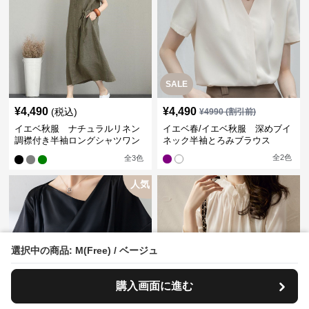
SALE
¥
4,490
¥
4,490
(税込)
¥
4990
(割引前)
イエベ秋服 ナチュラルリネン
イエベ春/イエベ秋服 深めブイ
調襟付き半袖ロングシャツワン
ネック半袖とろみブラウス
ピース
全
2
色
全
3
色
人気
選択中の商品: M(Free) / ベージュ
購入画面に進む