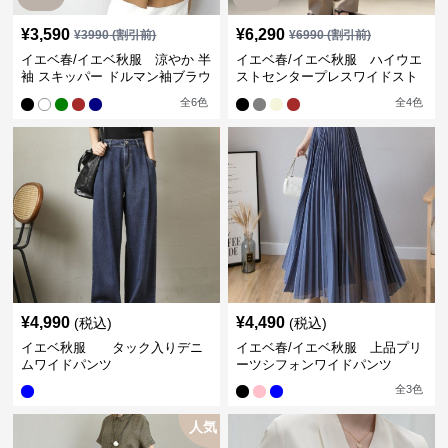
¥
3,590
¥
6,290
¥
3990
(割引前)
¥
6990
(割引前)
イエベ春/イエベ秋服 涼やか 半
イエベ春/イエベ秋服 ハイウエ
袖 スキッパー ドルマン袖ブラウ
ストセンタープレスワイドスト
ス
レートパンツ
全
6
色
全
4
色
¥
4,990
¥
4,490
(税込)
(税込)
イエベ秋服 タック入りデニ
イエベ春/イエベ秋服 上品プリ
ムワイドパンツ
ーツシフォンワイドパンツ
全
3
色
人気