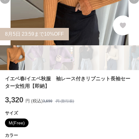
Previous slide
Ne
8
月
5
日 23:59まで10%OFF
イエベ春/イエベ秋服 袖レース付きリブニット長袖セー
ター女性用【即納】
3,320
円 (税込)
3,690
円 (割引前)
サイズ
M(Free)
カラー