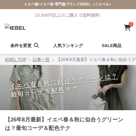
イエベ春/イエベ秋 専門服ブランドIEBEL（イエベル）
10,000円以上のご購入で送料無料♪
0
条件を変更
人気ランキング
SALE商品
IEBEL TOP
›
記事一覧
›
【26年8月最新】イエベ春＆秋に似合う
【26年8月最新】イエベ春＆秋に似合うグリーン
は？最旬コーデ＆配色テク