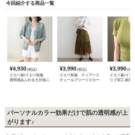
今回紹介する商品一覧
¥
4,930
¥
3,990
¥
3,990
(税込)
(税込)
(税込
イエベ春/イエベ秋服
イエベ秋服 ティアード
イエベ春/イ
透明感あふれる七分袖ニ
チュールプリーツスカー
リブ加工 細身T
ット
ト
ディース 半袖
パーソナルカラー効果だけで肌の透明感が上
がります♪