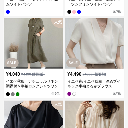
ムワイドパンツ
ーツシフォンワイドパンツ
全
3
色
人気
SALE
SALE
¥
4,040
¥
4,490
¥
4490
(割引前)
¥
4990
(割引前)
イエベ秋服 ナチュラルリネン
イエベ春/イエベ秋服 深めブイ
調襟付き半袖ロングシャツワン
ネック半袖とろみブラウス
ピース
全
2
色
全
3
色
人気