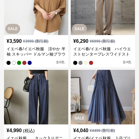
SALE
SALE
¥
3,590
¥
6,290
¥
3990
(割引前)
¥
6990
(割引前)
イエベ春/イエベ秋服 涼やか 半
イエベ春/イエベ秋服 ハイウエ
袖 スキッパー ドルマン袖ブラウ
ストセンタープレスワイドスト
ス
レートパンツ
全
6
色
全
4
色
SALE
¥
4,990
¥
4,040
(税込)
¥
4490
(割引前)
イエベ秋服 タック入りデニ
イエベ春/イエベ秋服 上品プリ