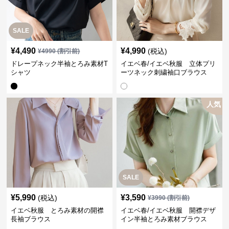
SALE
¥
4,490
¥
4,990
(税込)
¥
4990
(割引前)
ドレープネック半袖とろみ素材T
イエベ春/イエベ秋服 立体プリ
シャツ
ーツネック刺繍袖口ブラウス
人気
SALE
¥
5,990
¥
3,590
(税込)
¥
3990
(割引前)
イエベ秋服 とろみ素材の開襟
イエベ春/イエベ秋服 開襟デザ
長袖ブラウス
イン半袖とろみ素材ブラウス