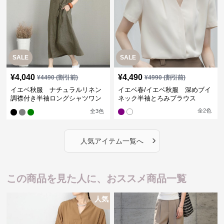
SALE
SALE
¥
4,040
¥
4,490
¥
4490
(割引前)
¥
4990
(割引前)
イエベ秋服 ナチュラルリネン
イエベ春/イエベ秋服 深めブイ
調襟付き半袖ロングシャツワン
ネック半袖とろみブラウス
ピース
全
2
色
全
3
色
›
人気アイテム一覧へ
この商品を見た人に、おススメ商品一覧
人気