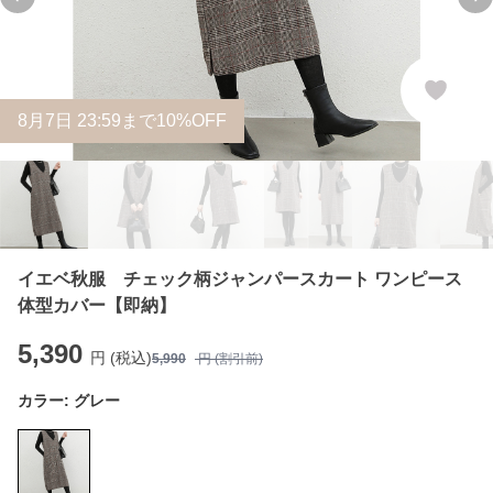
Previous slide
Ne
8
月
7
日 23:59まで10%OFF
イエベ秋服 チェック柄ジャンパースカート ワンピース
体型カバー【即納】
5,390
円 (税込)
5,990
円 (割引前)
カラー:
グレー