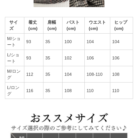
サイ
着丈
肩幅
バスト
ウエスト
ヒップ
ズ
(cm)
(cm)
(cm)
(cm)
(cm)
M/ショ
93
35
100
104
104
ート
L/ショ
93
35
102
106
106
ート
M/ロン
112
35
104
108-110
108
グ
L/ロン
116
35
108
110
110
グ