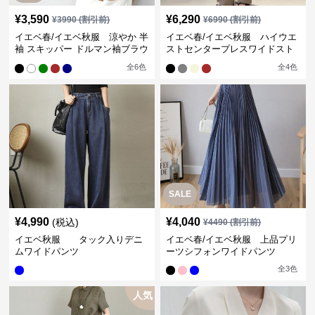
¥
3,590
¥
6,290
¥
3990
(割引前)
¥
6990
(割引前)
イエベ春/イエベ秋服 涼やか 半
イエベ春/イエベ秋服 ハイウエ
袖 スキッパー ドルマン袖ブラウ
ストセンタープレスワイドスト
ス
レートパンツ
全
6
色
全
4
色
SALE
¥
4,990
¥
4,040
(税込)
¥
4490
(割引前)
イエベ秋服 タック入りデニ
イエベ春/イエベ秋服 上品プリ
ムワイドパンツ
ーツシフォンワイドパンツ
全
3
色
人気