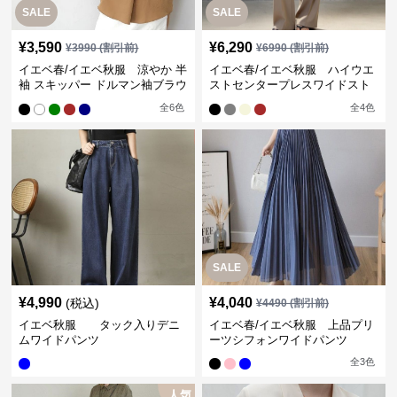
SALE
SALE
¥
3,590
¥
6,290
¥
3990
(割引前)
¥
6990
(割引前)
イエベ春/イエベ秋服 涼やか 半
イエベ春/イエベ秋服 ハイウエ
袖 スキッパー ドルマン袖ブラウ
ストセンタープレスワイドスト
ス
レートパンツ
全
6
色
全
4
色
SALE
¥
4,990
¥
4,040
(税込)
¥
4490
(割引前)
イエベ秋服 タック入りデニ
イエベ春/イエベ秋服 上品プリ
ムワイドパンツ
ーツシフォンワイドパンツ
全
3
色
人気