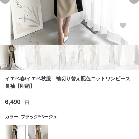
Previous slide
Ne
イエベ春/イエベ秋服 袖切り替え配色ニットワンピース
長袖【即納】
6,490
円
カラー:
ブラック*ベージュ