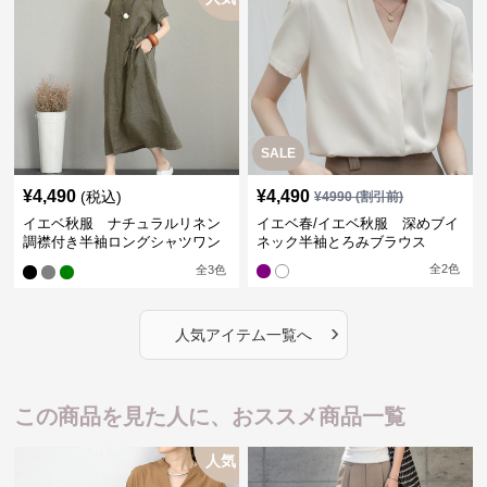
SALE
¥
4,490
¥
4,490
(税込)
¥
4990
(割引前)
イエベ秋服 ナチュラルリネン
イエベ春/イエベ秋服 深めブイ
調襟付き半袖ロングシャツワン
ネック半袖とろみブラウス
ピース
全
2
色
全
3
色
›
人気アイテム一覧へ
この商品を見た人に、おススメ商品一覧
人気