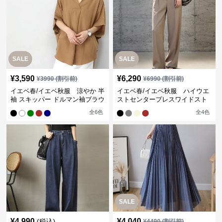
SALE
SALE
¥
3,590
¥
6,290
¥
3990
(割引前)
¥
6990
(割引前)
イエベ春/イエベ秋服 涼やか 半
イエベ春/イエベ秋服 ハイウエ
袖 スキッパー ドルマン袖ブラウ
ストセンタープレスワイドスト
ス
レートパンツ
全
6
色
全
4
色
SALE
¥
4,990
¥
4,040
(税込)
¥
4490
(割引前)