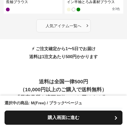
長袖ブラウス
イン半袖とろみ素材ブラウス
全
3
色
›
人気アイテム一覧へ
⚡ ご注文確定から1〜5日でお届け
送料は1注文あたり
500
円かかります
送料は全国一律500円
（10,000円以上のご購入で送料無料）
「最高品質を適正価格」でお届けする為、
選択中の商品: M(Free) / ブラック*ベージュ
お時間をいただく商品もございます。
購入画面に進む
お支払い方法について