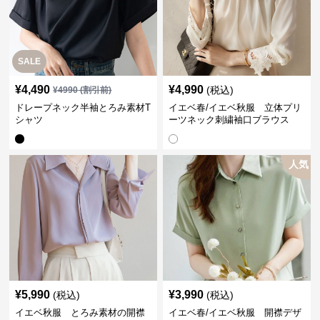
SALE
¥
4,490
¥
4,990
(税込)
¥
4990
(割引前)
ドレープネック半袖とろみ素材T
イエベ春/イエベ秋服 立体プリ
シャツ
ーツネック刺繍袖口ブラウス
人気
¥
5,990
¥
3,990
(税込)
(税込)
イエベ秋服 とろみ素材の開襟
イエベ春/イエベ秋服 開襟デザ