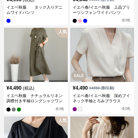
イエベ秋服 タック入りデニ
イエベ春/イエベ秋服 上品プリ
ムワイドパンツ
ーツシフォンワイドパンツ
全
3
色
人気
SALE
¥
4,490
¥
4,490
(税込)
¥
4990
(割引前)
イエベ秋服 ナチュラルリネン
イエベ春/イエベ秋服 深めブイ
調襟付き半袖ロングシャツワン
ネック半袖とろみブラウス
ピース
全
2
色
全
3
色
人気