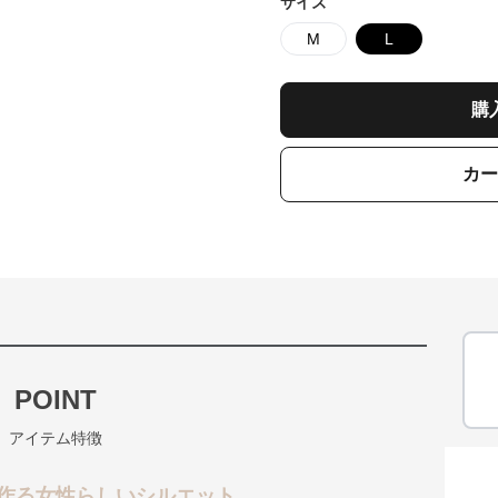
サイズ
M
L
購
カー
POINT
アイテム特徴
作る女性らしいシルエット