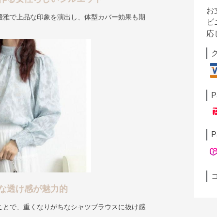
お
優雅で上品な印象を演出し、体型カバー効果も期
ビ
応
P
P
な透け感が魅力的
ことで、重くなりがちなシャツブラウスに抜け感