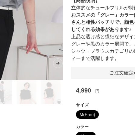
【商品説明】
立体的なチュールフリルが特
おススメの「グレー」カラー
さんと相性バッチリで、顔色
してくれる効果があります♪
上品な透け感と繊細なデザイ
グレーや黒のカラー展開で、
シャツ・ブラウスカテゴリの
ィーまで活躍します。
Next slide
ご注文確定
4,990
円
サイズ
M(Free)
カラー