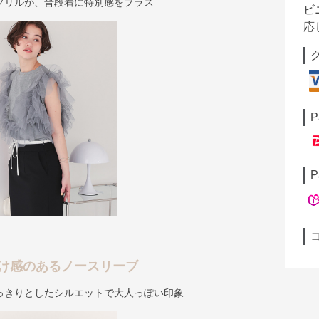
フリルが、普段着に特別感をプラス
ビ
応
P
P
け感のあるノースリーブ
っきりとしたシルエットで大人っぽい印象