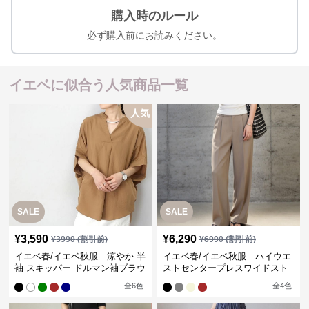
購入時のルール
必ず購入前にお読みください。
イエベに似合う人気商品一覧
人気
SALE
SALE
¥
3,590
¥
6,290
¥
3990
(割引前)
¥
6990
(割引前)
イエベ春/イエベ秋服 涼やか 半
イエベ春/イエベ秋服 ハイウエ
袖 スキッパー ドルマン袖ブラウ
ストセンタープレスワイドスト
ス
レートパンツ
全
6
色
全
4
色