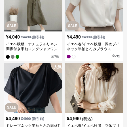
SALE
SALE
¥
4,040
¥
4,490
¥
4490
(割引前)
¥
4990
(割引前)
イエベ秋服 ナチュラルリネン
イエベ春/イエベ秋服 深めブイ
調襟付き半袖ロングシャツワン
ネック半袖とろみブラウス
ピース
全
2
色
全
3
色
人気
SALE
¥
4,490
¥
4,990
(税込)
¥
4990
(割引前)
ドレープネック半袖とろみ素材T
イエベ春/イエベ秋服 立体プリ