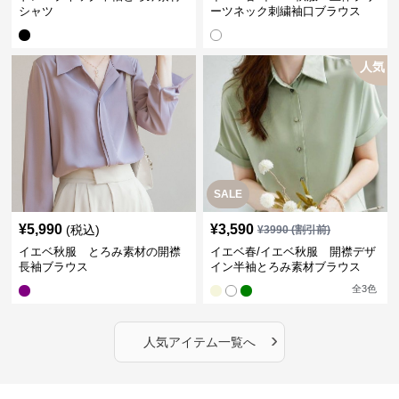
シャツ
ーツネック刺繍袖口ブラウス
人気
SALE
¥
5,990
¥
3,590
(税込)
¥
3990
(割引前)
イエベ秋服 とろみ素材の開襟
イエベ春/イエベ秋服 開襟デザ
長袖ブラウス
イン半袖とろみ素材ブラウス
全
3
色
›
人気アイテム一覧へ