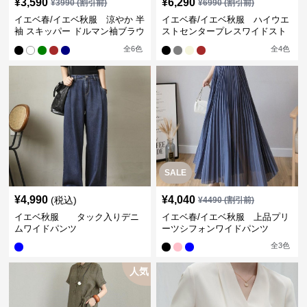
¥
3,590
¥
6,290
¥
3990
(割引前)
¥
6990
(割引前)
イエベ春/イエベ秋服 涼やか 半
イエベ春/イエベ秋服 ハイウエ
袖 スキッパー ドルマン袖ブラウ
ストセンタープレスワイドスト
ス
レートパンツ
全
6
色
全
4
色
SALE
¥
4,990
¥
4,040
(税込)
¥
4490
(割引前)
イエベ秋服 タック入りデニ
イエベ春/イエベ秋服 上品プリ
ムワイドパンツ
ーツシフォンワイドパンツ
全
3
色
人気