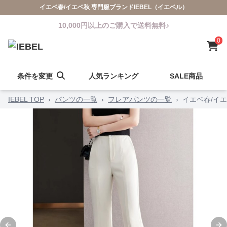
イエベ春/イエベ秋 専門服ブランドIEBEL（イエベル）
10,000円以上のご購入で送料無料♪
0
条件を変更
人気ランキング
SALE商品
IEBEL TOP
›
パンツの一覧
›
フレアパンツの一覧
›
イエベ春/イ