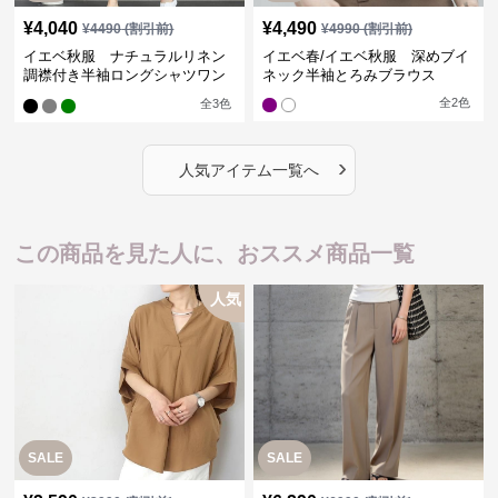
¥
4,040
¥
4,490
¥
4490
(割引前)
¥
4990
(割引前)
イエベ秋服 ナチュラルリネン
イエベ春/イエベ秋服 深めブイ
調襟付き半袖ロングシャツワン
ネック半袖とろみブラウス
ピース
全
2
色
全
3
色
›
人気アイテム一覧へ
この商品を見た人に、おススメ商品一覧
人気
SALE
SALE