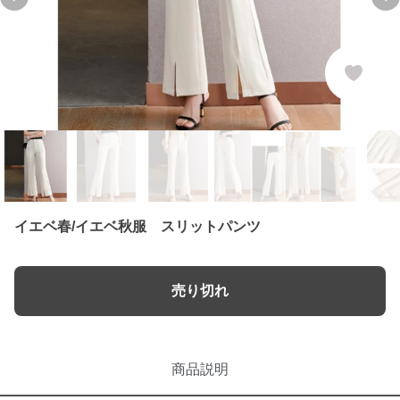
Previous slide
Ne
イエベ春/イエベ秋服 スリットパンツ
売り切れ
商品説明