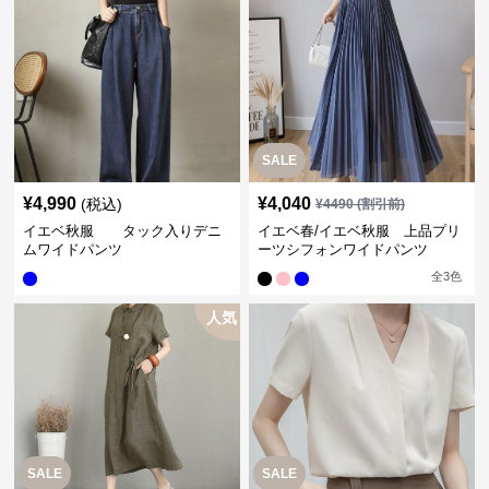
SALE
¥
4,990
¥
4,040
(税込)
¥
4490
(割引前)
イエベ秋服 タック入りデニ
イエベ春/イエベ秋服 上品プリ
ムワイドパンツ
ーツシフォンワイドパンツ
全
3
色
人気
SALE
SALE