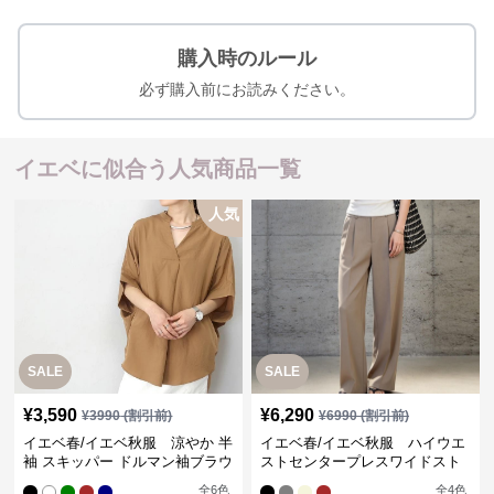
購入時のルール
必ず購入前にお読みください。
イエベに似合う人気商品一覧
人気
SALE
SALE
¥
3,590
¥
6,290
¥
3990
(割引前)
¥
6990
(割引前)
イエベ春/イエベ秋服 涼やか 半
イエベ春/イエベ秋服 ハイウエ
袖 スキッパー ドルマン袖ブラウ
ストセンタープレスワイドスト
ス
レートパンツ
全
6
色
全
4
色