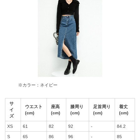
※カラー：ネイビー
サ
ウエスト
座高
膝周り
足首周り
着丈
イ
(cm)
(cm)
(cm)
(cm)
(cm)
ズ
XS
61
82
92
-
84.2
S
65
86
96
-
85