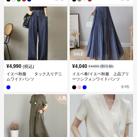
SALE
¥
4,990
¥
4,040
(税込)
¥
4490
(割引前)
イエベ秋服 タック入りデニ
イエベ春/イエベ秋服 上品プリ
ムワイドパンツ
ーツシフォンワイドパンツ
全
3
色
人気