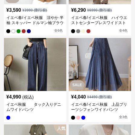
¥
3,590
¥
6,290
¥
3990
(割引前)
¥
6990
(割引前)
イエベ春/イエベ秋服 涼やか 半
イエベ春/イエベ秋服 ハイウエ
袖 スキッパー ドルマン袖ブラウ
ストセンタープレスワイドスト
ス
レートパンツ
全
6
色
全
4
色
SALE
¥
4,990
¥
4,040
(税込)
¥
4490
(割引前)
イエベ秋服 タック入りデニ
イエベ春/イエベ秋服 上品プリ
ムワイドパンツ
ーツシフォンワイドパンツ
全
3
色
人気