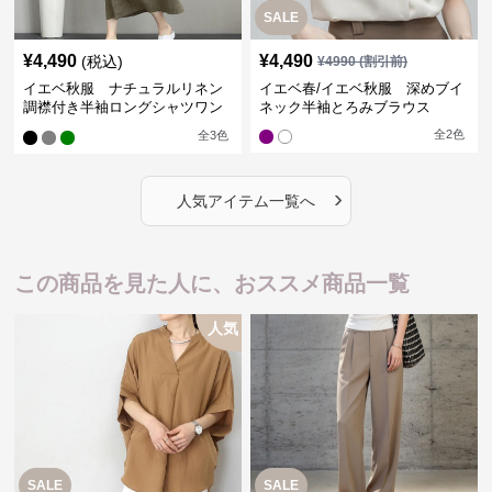
SALE
¥
4,490
¥
4,490
(税込)
¥
4990
(割引前)
イエベ秋服 ナチュラルリネン
イエベ春/イエベ秋服 深めブイ
調襟付き半袖ロングシャツワン
ネック半袖とろみブラウス
ピース
全
2
色
全
3
色
›
人気アイテム一覧へ
この商品を見た人に、おススメ商品一覧
人気
SALE
SALE