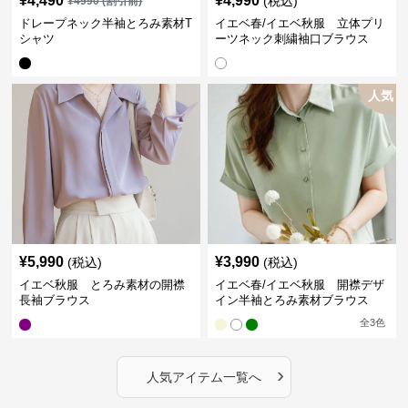
¥
4,490
¥
4,990
(税込)
¥
4990
(割引前)
ドレープネック半袖とろみ素材T
イエベ春/イエベ秋服 立体プリ
シャツ
ーツネック刺繍袖口ブラウス
人気
¥
5,990
¥
3,990
(税込)
(税込)
イエベ秋服 とろみ素材の開襟
イエベ春/イエベ秋服 開襟デザ
長袖ブラウス
イン半袖とろみ素材ブラウス
全
3
色
›
人気アイテム一覧へ