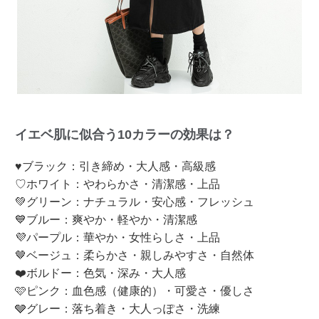
イエベ肌に似合う10カラーの効果は？
♥ブラック：引き締め・大人感・高級感
♡ホワイト：やわらかさ・清潔感・上品
💚グリーン：ナチュラル・安心感・フレッシュ
💙ブルー：爽やか・軽やか・清潔感
💜パープル：華やか・女性らしさ・上品
🤎ベージュ：柔らかさ・親しみやすさ・自然体
❤️ボルドー：色気・深み・大人感
🩷ピンク：血色感（健康的）・可愛さ・優しさ
🩶グレー：落ち着き・大人っぽさ・洗練