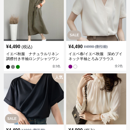
SALE
¥
4,490
¥
4,490
(税込)
¥
4990
(割引前)
イエベ秋服 ナチュラルリネン
イエベ春/イエベ秋服 深めブイ
調襟付き半袖ロングシャツワン
ネック半袖とろみブラウス
ピース
全
2
色
全
3
色
人気
SALE