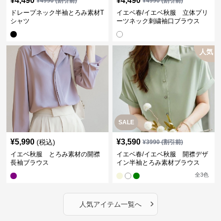
¥
4,490
¥
4,490
¥
4990
(割引前)
¥
4990
(割引前)
ドレープネック半袖とろみ素材T
イエベ春/イエベ秋服 立体プリ
シャツ
ーツネック刺繍袖口ブラウス
人気
SALE
¥
5,990
¥
3,590
(税込)
¥
3990
(割引前)
イエベ秋服 とろみ素材の開襟
イエベ春/イエベ秋服 開襟デザ
長袖ブラウス
イン半袖とろみ素材ブラウス
全
3
色
›
人気アイテム一覧へ