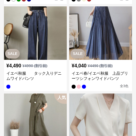
SALE
SALE
¥
4,490
¥
4,040
¥
4990
(割引前)
¥
4490
(割引前)
イエベ秋服 タック入りデニ
イエベ春/イエベ秋服 上品プリ
ムワイドパンツ
ーツシフォンワイドパンツ
全
3
色
人気