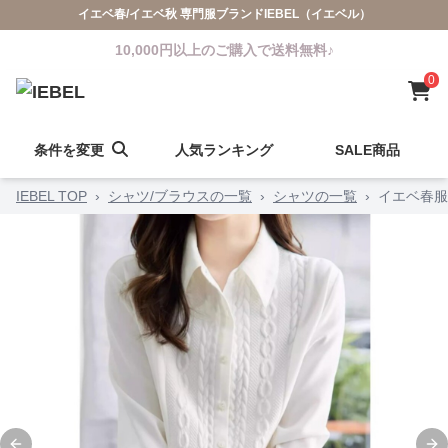
イエベ春/イエベ秋 専門服ブランドIEBEL（イエベル）
10,000円以上のご購入で送料無料♪
0
条件を変更
人気ランキング
SALE商品
IEBEL TOP
›
シャツ/ブラウスの一覧
›
シャツの一覧
›
イエベ春服