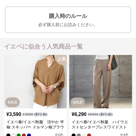
購入時のルール
必ず購入前にお読みください。
イエベに似合う人気商品一覧
人気
SALE
SALE
¥
3,590
¥
6,290
¥
3990
(割引前)
¥
6990
(割引前)
イエベ春/イエベ秋服 涼やか 半
イエベ春/イエベ秋服 ハイウエ
袖 スキッパー ドルマン袖ブラウ
ストセンタープレスワイドスト
ス
レートパンツ
全
6
色
全
4
色