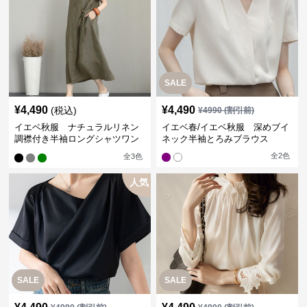
SALE
¥
4,490
¥
4,490
(税込)
¥
4990
(割引前)
イエベ秋服 ナチュラルリネン
イエベ春/イエベ秋服 深めブイ
調襟付き半袖ロングシャツワン
ネック半袖とろみブラウス
ピース
全
2
色
全
3
色
人気
SALE
SALE