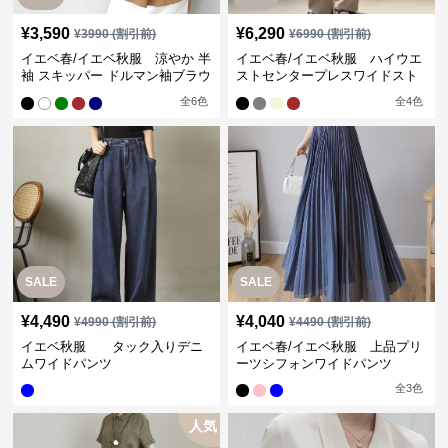
¥
3,590
¥
6,290
¥
3990
(割引前)
¥
6990
(割引前)
イエベ春/イエベ秋服 涼やか 半
イエベ春/イエベ秋服 ハイウエ
袖 スキッパー ドルマン袖ブラウ
ストセンタープレスワイドスト
ス
レートパンツ
全
6
色
全
4
色
SALE
SALE
¥
4,490
¥
4,040
¥
4990
(割引前)
¥
4490
(割引前)
イエベ秋服 タック入りデニ
イエベ春/イエベ秋服 上品プリ
ムワイドパンツ
ーツシフォンワイドパンツ
全
3
色
人気