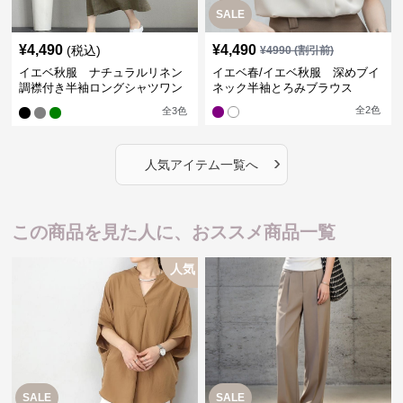
SALE
¥
4,490
¥
4,490
(税込)
¥
4990
(割引前)
イエベ秋服 ナチュラルリネン
イエベ春/イエベ秋服 深めブイ
調襟付き半袖ロングシャツワン
ネック半袖とろみブラウス
ピース
全
2
色
全
3
色
›
人気アイテム一覧へ
この商品を見た人に、おススメ商品一覧
人気
SALE
SALE