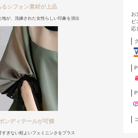
あるシフォン素材が上品
お
生地が、洗練された女性らしい印象を演出
ビ
応
P
P
ボンディテールが可憐
甘すぎない程よいフェミニンさをプラス