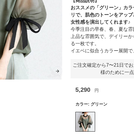
【商品説明】
おススメの「グリーン」カラ
リで、肌色のトーンをアップ
女性感を演出してくれます♪
今季注目の早春、春、夏な雰
上品な雰囲気で、デイリーか
る一枚です。
イエベに似合うカラー展開で
ご注文確定から7〜21日で
様のために一点
Next slide
5,290
円
カラー:
グリーン