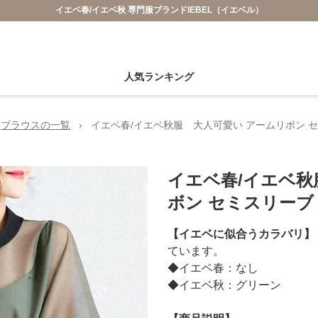
イエベ春/イエベ秋 専門服ブランドIEBEL（イエベル）
人気ランキング
ブラウスの一覧
›
イエベ春/イエベ秋服 大人可愛い アームリボン 
イエベ春/イエベ秋
ボン セミスリーブ
【イエベに似合うカラバリ】
ています。
◆イエベ春：なし
◆イエベ秋：グリーン