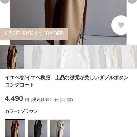
Previous slide
Ne
8
月
6
日 23:59まで10%OFF
イエベ春/イエベ秋服 上品な襟元が美しいダブルボタン
ロングコート
4,490
円 (税込)
4,990
円 (割引前)
カラー:
ブラウン