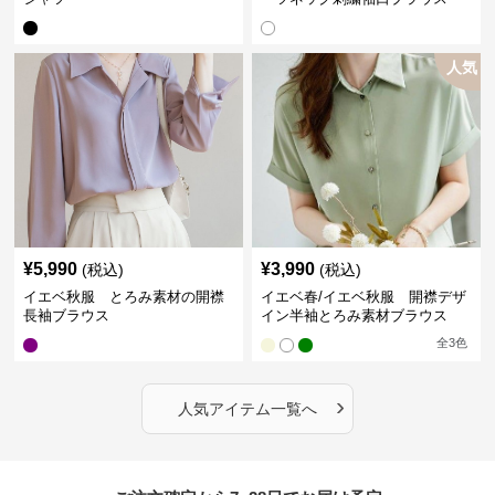
人気
¥
5,990
¥
3,990
(税込)
(税込)
イエベ秋服 とろみ素材の開襟
イエベ春/イエベ秋服 開襟デザ
長袖ブラウス
イン半袖とろみ素材ブラウス
全
3
色
›
人気アイテム一覧へ