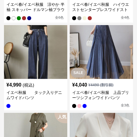
イエベ春/イエベ秋服 涼やか 半
イエベ春/イエベ秋服 ハイウエ
袖 スキッパー ドルマン袖ブラウ
ストセンタープレスワイドスト
ス
レートパンツ
全
6
色
全
4
色
SALE
¥
4,990
¥
4,040
(税込)
¥
4490
(割引前)
イエベ秋服 タック入りデニ
イエベ春/イエベ秋服 上品プリ
ムワイドパンツ
ーツシフォンワイドパンツ
全
3
色
人気