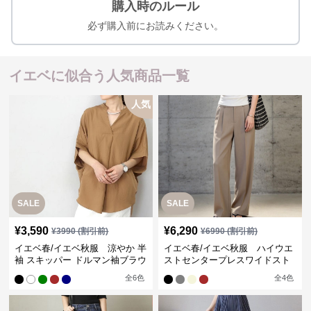
購入時のルール
必ず購入前にお読みください。
イエベに似合う人気商品一覧
人気
SALE
SALE
¥
3,590
¥
6,290
¥
3990
(割引前)
¥
6990
(割引前)
イエベ春/イエベ秋服 涼やか 半
イエベ春/イエベ秋服 ハイウエ
袖 スキッパー ドルマン袖ブラウ
ストセンタープレスワイドスト
ス
レートパンツ
全
6
色
全
4
色