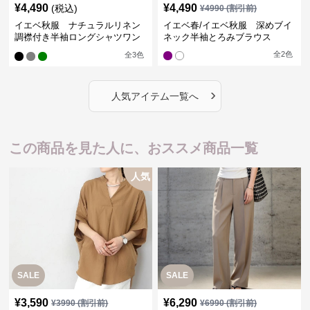
¥
4,490
¥
4,490
(税込)
¥
4990
(割引前)
イエベ秋服 ナチュラルリネン
イエベ春/イエベ秋服 深めブイ
調襟付き半袖ロングシャツワン
ネック半袖とろみブラウス
ピース
全
2
色
全
3
色
›
人気アイテム一覧へ
この商品を見た人に、おススメ商品一覧
人気
SALE
SALE
¥
3,590
¥
6,290
¥
3990
(割引前)
¥
6990
(割引前)