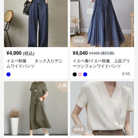
SALE
¥
4,990
¥
4,040
(税込)
¥
4490
(割引前)
イエベ秋服 タック入りデニ
イエベ春/イエベ秋服 上品プリ
ムワイドパンツ
ーツシフォンワイドパンツ
全
3
色
人気
SALE