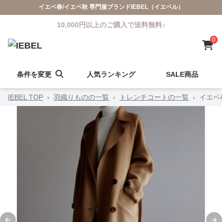
イエベ春/イエベ秋 専門服ブランドIEBEL（イエベル）
10,000円以上のご購入で送料無料♪
0
条件を変更
人気ランキング
SALE商品
IEBEL TOP
›
羽織りものの一覧
›
トレンチコートの一覧
›
イエベ