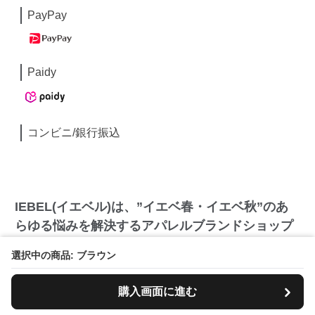
PayPay
Paidy
コンビニ/銀行振込
IEBEL(イエベル)は、”イエベ春・イエベ秋”のあ
らゆる悩みを解決するアパレルブランドショップ
です。
選択中の商品: ブラウン
皆さんは誰でも、「パーソナルカラー」という、その人
購入画面に進む
の魅力を最大限引き出してくれる、相性が良いカラーを
持っています。