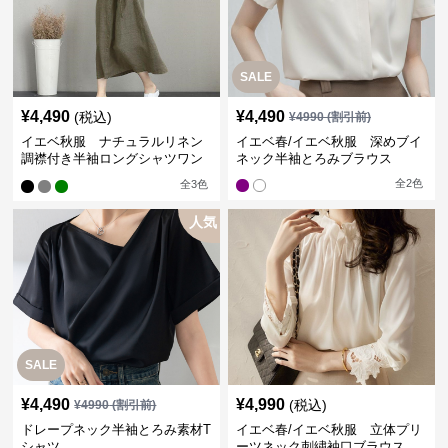
SALE
¥
4,490
¥
4,490
(税込)
¥
4990
(割引前)
イエベ秋服 ナチュラルリネン
イエベ春/イエベ秋服 深めブイ
調襟付き半袖ロングシャツワン
ネック半袖とろみブラウス
ピース
全
2
色
全
3
色
人気
SALE
¥
4,490
¥
4,990
(税込)
¥
4990
(割引前)
ドレープネック半袖とろみ素材T
イエベ春/イエベ秋服 立体プリ
シャツ
ーツネック刺繍袖口ブラウス