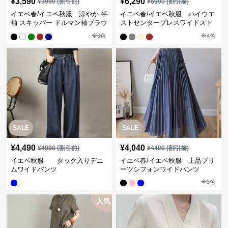
¥
3,590
¥
6,290
¥
3990
(割引前)
¥
6990
(割引前)
イエベ春/イエベ秋服 涼やか 半
イエベ春/イエベ秋服 ハイウエ
袖 スキッパー ドルマン袖ブラウ
ストセンタープレスワイドスト
ス
レートパンツ
全
6
色
全
4
色
SALE
SALE
¥
4,490
¥
4,040
¥
4990
(割引前)
¥
4490
(割引前)
イエベ秋服 タック入りデニ
イエベ春/イエベ秋服 上品プリ
ムワイドパンツ
ーツシフォンワイドパンツ
全
3
色
人気