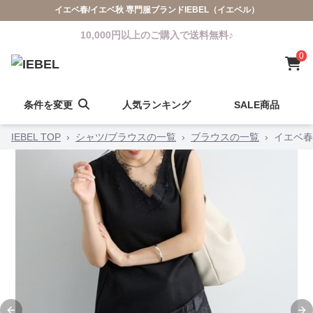
イエベ春/イエベ秋 専門服ブランドIEBEL（イエベル）
10,000円以上のご購入で送料無料♪
0
条件を変更
人気ランキング
SALE商品
IEBEL TOP
›
シャツ/ブラウスの一覧
›
ブラウスの一覧
›
イエベ春