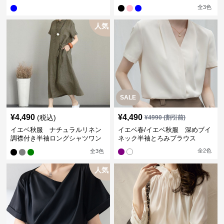
全
3
色
人気
SALE
¥
4,490
¥
4,490
(税込)
¥
4990
(割引前)
イエベ秋服 ナチュラルリネン
イエベ春/イエベ秋服 深めブイ
調襟付き半袖ロングシャツワン
ネック半袖とろみブラウス
ピース
全
2
色
全
3
色
人気