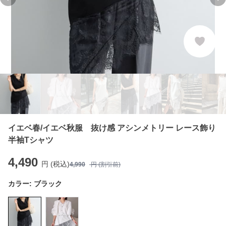
Previous slide
Ne
イエベ春/イエベ秋服 抜け感 アシンメトリー レース飾り
半袖Tシャツ
4,490
円 (税込)
4,990
円 (割引前)
カラー:
ブラック