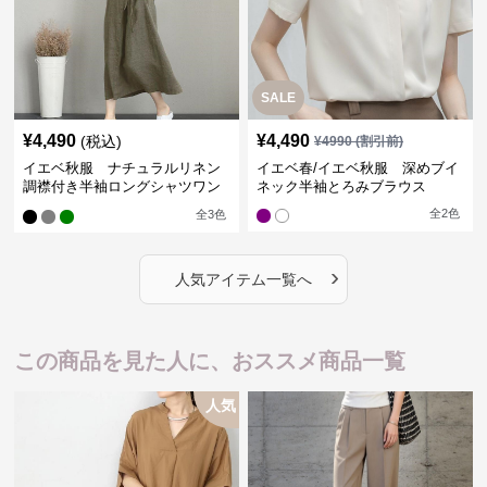
SALE
¥
4,490
¥
4,490
(税込)
¥
4990
(割引前)
イエベ秋服 ナチュラルリネン
イエベ春/イエベ秋服 深めブイ
調襟付き半袖ロングシャツワン
ネック半袖とろみブラウス
ピース
全
2
色
全
3
色
›
人気アイテム一覧へ
この商品を見た人に、おススメ商品一覧
人気