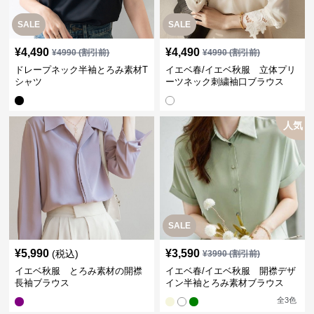
SALE
SALE
¥
4,490
¥
4,490
¥
4990
(割引前)
¥
4990
(割引前)
ドレープネック半袖とろみ素材T
イエベ春/イエベ秋服 立体プリ
シャツ
ーツネック刺繍袖口ブラウス
人気
SALE
¥
5,990
¥
3,590
(税込)
¥
3990
(割引前)
イエベ秋服 とろみ素材の開襟
イエベ春/イエベ秋服 開襟デザ
長袖ブラウス
イン半袖とろみ素材ブラウス
全
3
色