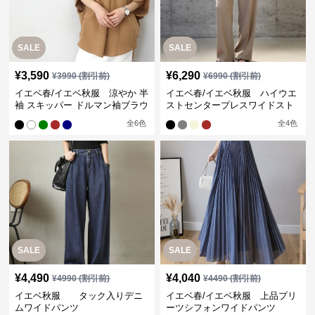
SALE
SALE
¥
3,590
¥
6,290
¥
3990
(割引前)
¥
6990
(割引前)
イエベ春/イエベ秋服 涼やか 半
イエベ春/イエベ秋服 ハイウエ
袖 スキッパー ドルマン袖ブラウ
ストセンタープレスワイドスト
ス
レートパンツ
全
6
色
全
4
色
SALE
SALE
¥
4,490
¥
4,040
¥
4990
(割引前)
¥
4490
(割引前)
イエベ秋服 タック入りデニ
イエベ春/イエベ秋服 上品プリ
ムワイドパンツ
ーツシフォンワイドパンツ