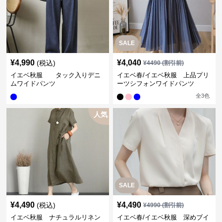
SALE
¥
4,990
¥
4,040
(税込)
¥
4490
(割引前)
イエベ秋服 タック入りデニ
イエベ春/イエベ秋服 上品プリ
ムワイドパンツ
ーツシフォンワイドパンツ
全
3
色
人気
SALE
¥
4,490
¥
4,490
(税込)
¥
4990
(割引前)
イエベ秋服 ナチュラルリネン
イエベ春/イエベ秋服 深めブイ