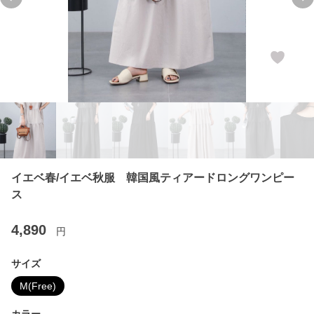
Previous slide
Ne
イエベ春/イエベ秋服 韓国風ティアードロングワンピー
ス
4,890
円
サイズ
M(Free)