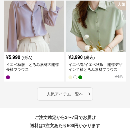
人気
¥
5,990
¥
3,990
(税込)
(税込)
イエベ秋服 とろみ素材の開襟
イエベ春/イエベ秋服 開襟デザ
長袖ブラウス
イン半袖とろみ素材ブラウス
全
3
色
›
人気アイテム一覧へ
ご注文確定から3〜7日でお届け
送料は1注文あたり
500
円かかります