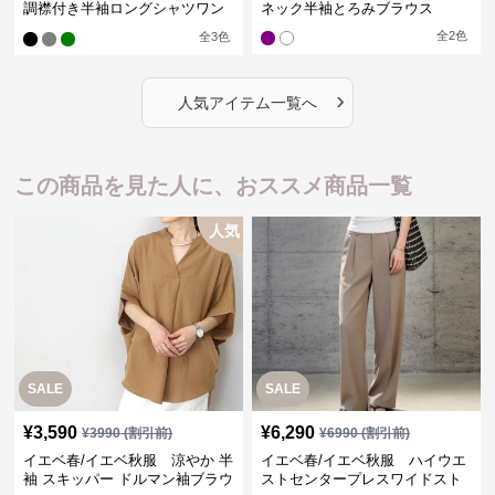
調襟付き半袖ロングシャツワン
ネック半袖とろみブラウス
ピース
全
2
色
全
3
色
›
人気アイテム一覧へ
この商品を見た人に、おススメ商品一覧
人気
SALE
SALE
¥
3,590
¥
6,290
¥
3990
(割引前)
¥
6990
(割引前)
イエベ春/イエベ秋服 涼やか 半
イエベ春/イエベ秋服 ハイウエ
袖 スキッパー ドルマン袖ブラウ
ストセンタープレスワイドスト