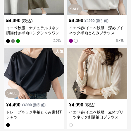
SALE
¥
4,490
¥
4,490
(税込)
¥
4990
(割引前)
イエベ秋服 ナチュラルリネン
イエベ春/イエベ秋服 深めブイ
調襟付き半袖ロングシャツワン
ネック半袖とろみブラウス
ピース
全
2
色
全
3
色
人気
SALE
¥
4,490
¥
4,990
(税込)
¥
4990
(割引前)
ドレープネック半袖とろみ素材T
イエベ春/イエベ秋服 立体プリ
シャツ
ーツネック刺繍袖口ブラウス