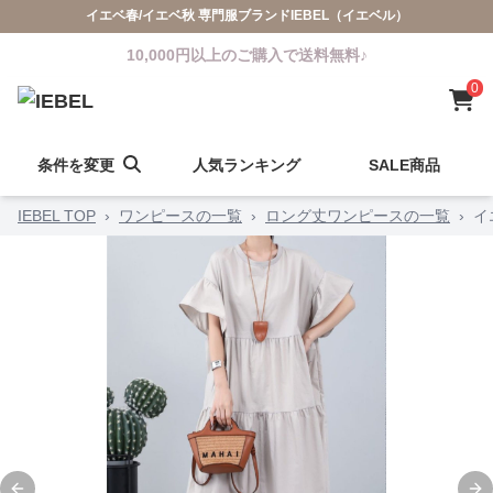
イエベ春/イエベ秋 専門服ブランドIEBEL（イエベル）
10,000円以上のご購入で送料無料♪
0
条件を変更
人気ランキング
SALE商品
IEBEL TOP
›
ワンピースの一覧
›
ロング丈ワンピースの一覧
›
イ