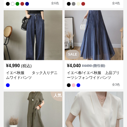
ス
レートパンツ
全
6
色
全
4
色
SALE
¥
4,990
¥
4,040
(税込)
¥
4490
(割引前)
イエベ秋服 タック入りデニ
イエベ春/イエベ秋服 上品プリ
ムワイドパンツ
ーツシフォンワイドパンツ
全
3
色
人気