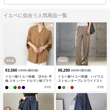
イエベに似合う人気商品一覧
人気
SALE
SALE
¥
3,590
¥
6,290
¥
3990
(割引前)
¥
6990
(割引前)
イエベ春/イエベ秋服 涼やか 半
イエベ春/イエベ秋服 ハイウエ
袖 スキッパー ドルマン袖ブラウ
ストセンタープレスワイドスト
ス
レートパンツ
全
6
色
全
4
色