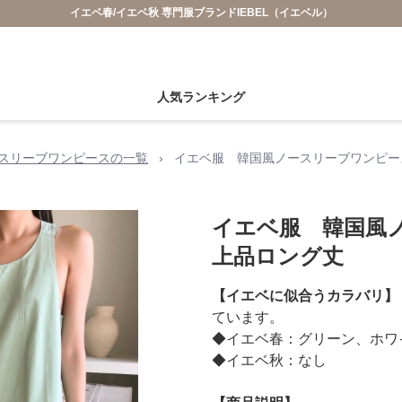
イエベ春/イエベ秋 専門服ブランドIEBEL（イエベル）
人気ランキング
スリーブワンピースの一覧
›
イエベ服 韓国風ノースリーブワンピー
イエベ服 韓国風
上品ロング丈
【イエベに似合うカラバリ】
ています。
◆イエベ春：グリーン、ホワ
◆イエベ秋：なし