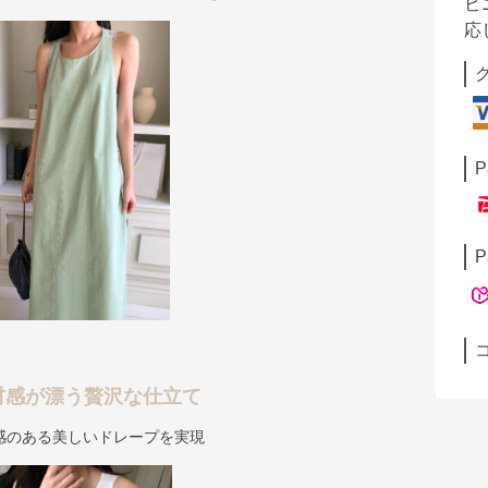
ビ
応
P
P
材感が漂う贅沢な仕立て
感のある美しいドレープを実現