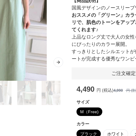
【商品説明】
国風デザインのノースリーブ
おススメの「グリーン」カラ
リで、肌色のトーンをアップ
てくれます♪
上品なロング丈で大人の女性
にぴったりのカラー展開。
すっきりとしたシルエットが
ートが完成する優秀なワンピ
Next slide
ご注文確定
4,490
円 (税込)
4,990
円 (
サイズ
M（Free)
カラー
ブラック
ホワイト