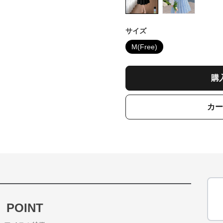
サイズ
M(Free)
購
カー
POINT