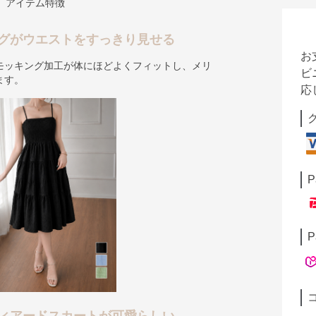
アイテム特徴
グがウエストをすっきり見せる
お
モッキング加工が体にほどよくフィットし、メリ
ビ
ます。
応
P
P