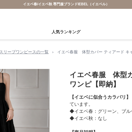
イエベ春/イエベ秋 専門服ブランドIEBEL（イエベル）
人気ランキング
スリーブワンピースの一覧
›
イエベ春服 体型カバー ティアード キ
イエベ春服 体型カ
ワンピ【即納】
【イエベに似合うカラバリ】
ています。
◆イエベ春：グリーン、ブル
◆イエベ秋：なし