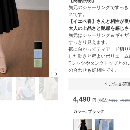
【商品説明】
胸元のシャーリングですっき
スです。
【イエベ春】さんと相性が良
大人の上品さと艶感を感じさ
胸元はシャーリング＆ギャザ
すっきり見えます。
裾に向かってティアード切り
した動きと程よいボリューム
Tシャツやタンクトップとの
の合わせも好相性です。
Next slide
⚡ ご注文確
4,490
円 (税込)
4,990
円 (
カラー:
ブラック