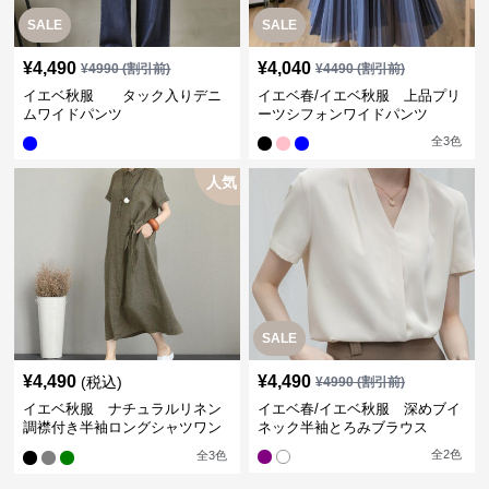
SALE
SALE
¥
4,490
¥
4,040
¥
4990
(割引前)
¥
4490
(割引前)
イエベ秋服 タック入りデニ
イエベ春/イエベ秋服 上品プリ
ムワイドパンツ
ーツシフォンワイドパンツ
全
3
色
人気
SALE
¥
4,490
¥
4,490
(税込)
¥
4990
(割引前)
イエベ秋服 ナチュラルリネン
イエベ春/イエベ秋服 深めブイ
調襟付き半袖ロングシャツワン
ネック半袖とろみブラウス
ピース
全
2
色
全
3
色