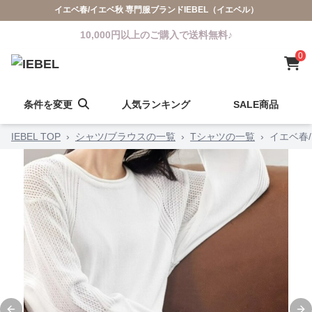
イエベ春/イエベ秋 専門服ブランドIEBEL（イエベル）
10,000円以上のご購入で送料無料♪
0
条件を変更
人気ランキング
SALE商品
IEBEL TOP
›
シャツ/ブラウスの一覧
›
Tシャツの一覧
›
イエベ春