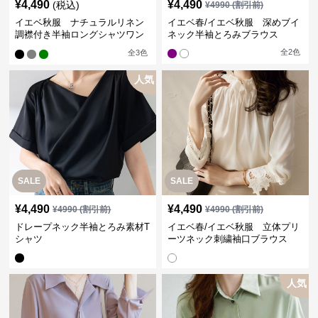
¥
4,490
¥
4,490
(税込)
¥
4990
(割引前)
イエベ秋服 ナチュラルリネン
イエベ春/イエベ秋服 深めブイ
調襟付き半袖ロングシャツワン
ネック半袖とろみブラウス
ピース
全
2
色
全
3
色
人気
SALE
SALE
¥
4,490
¥
4,490
¥
4990
(割引前)
¥
4990
(割引前)
ドレープネック半袖とろみ素材T
イエベ春/イエベ秋服 立体プリ
シャツ
ーツネック刺繍袖口ブラウス
人気