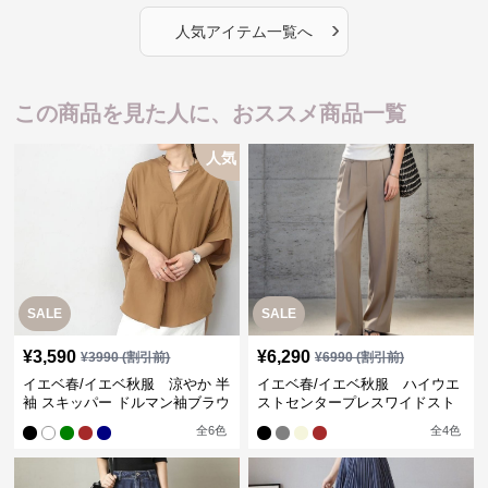
›
人気アイテム一覧へ
この商品を見た人に、おススメ商品一覧
人気
SALE
SALE
¥
3,590
¥
6,290
¥
3990
(割引前)
¥
6990
(割引前)
イエベ春/イエベ秋服 涼やか 半
イエベ春/イエベ秋服 ハイウエ
袖 スキッパー ドルマン袖ブラウ
ストセンタープレスワイドスト
ス
レートパンツ
全
6
色
全
4
色