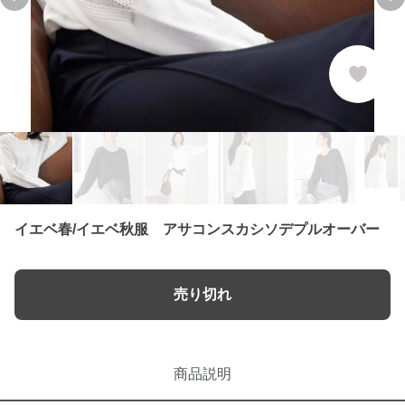
Previous slide
Ne
イエベ春/イエベ秋服 アサコンスカシソデプルオーバー
売り切れ
商品説明