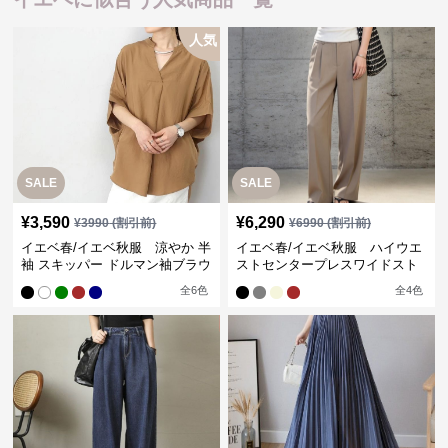
人気
SALE
SALE
¥
3,590
¥
6,290
¥
3990
(割引前)
¥
6990
(割引前)
イエベ春/イエベ秋服 涼やか 半
イエベ春/イエベ秋服 ハイウエ
袖 スキッパー ドルマン袖ブラウ
ストセンタープレスワイドスト
ス
レートパンツ
全
6
色
全
4
色