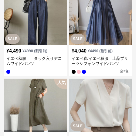
SALE
SALE
¥
4,490
¥
4,040
¥
4990
(割引前)
¥
4490
(割引前)
イエベ秋服 タック入りデニ
イエベ春/イエベ秋服 上品プリ
ムワイドパンツ
ーツシフォンワイドパンツ
全
3
色
人気
SALE