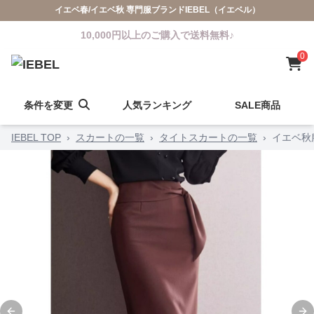
イエベ春/イエベ秋 専門服ブランドIEBEL（イエベル）
10,000円以上のご購入で送料無料♪
0
条件を変更
人気ランキング
SALE商品
IEBEL TOP
›
スカートの一覧
›
タイトスカートの一覧
›
イエベ秋