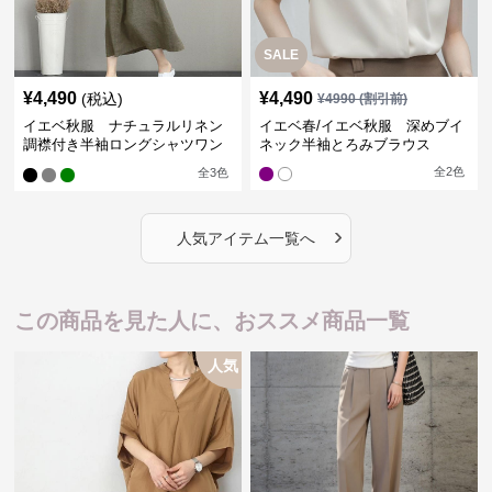
SALE
¥
4,490
¥
4,490
(税込)
¥
4990
(割引前)
イエベ秋服 ナチュラルリネン
イエベ春/イエベ秋服 深めブイ
調襟付き半袖ロングシャツワン
ネック半袖とろみブラウス
ピース
全
2
色
全
3
色
›
人気アイテム一覧へ
この商品を見た人に、おススメ商品一覧
人気