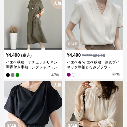
人気
SALE
¥
4,490
¥
4,490
(税込)
¥
4990
(割引前)
イエベ秋服 ナチュラルリネン
イエベ春/イエベ秋服 深めブイ
調襟付き半袖ロングシャツワン
ネック半袖とろみブラウス
ピース
全
2
色
全
3
色
人気
SALE
SALE