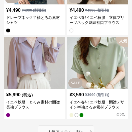
¥
4,490
¥
4,490
¥
4990
(割引前)
¥
4990
(割引前)
ドレープネック半袖とろみ素材T
イエベ春/イエベ秋服 立体プリ
シャツ
ーツネック刺繍袖口ブラウス
人気
SALE
¥
5,990
¥
3,590
(税込)
¥
3990
(割引前)
イエベ秋服 とろみ素材の開襟
イエベ春/イエベ秋服 開襟デザ
長袖ブラウス
イン半袖とろみ素材ブラウス
全
3
色
›
人気アイテム一覧へ