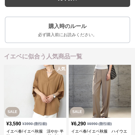
購入時のルール
必ず購入前にお読みください。
イエベに似合う人気商品一覧
人気
SALE
SALE
¥
3,590
¥
6,290
¥
3990
(割引前)
¥
6990
(割引前)
イエベ春/イエベ秋服 涼やか 半
イエベ春/イエベ秋服 ハイウエ