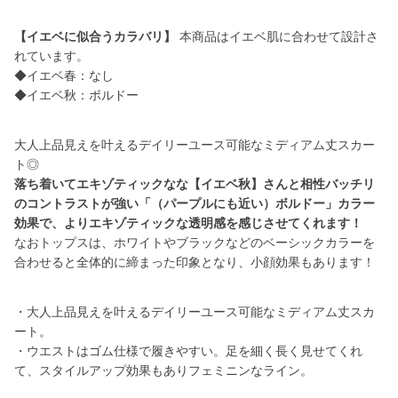
【イエベに似合うカラバリ】
本商品はイエベ肌に合わせて設計さ
れています。
◆イエベ春：なし
◆イエベ秋：ボルドー
大人上品見えを叶えるデイリーユース可能なミディアム丈スカー
落ち着いてエキゾティックなな【イエベ秋】さんと相性バッチリ
のコントラストが強い「（パープルにも近い）ボルドー」カラー
効果で、よりエキゾティックな透明感を感じさせてくれます！
なおトップスは、ホワイトやブラックなどのベーシックカラーを
合わせると全体的に締まった印象となり、小顔効果もあります！
・大人上品見えを叶えるデイリーユース可能なミディアム丈スカ
ート。
・ウエストはゴム仕様で履きやすい。足を細く長く見せてくれ
て、スタイルアップ効果もありフェミニンなライン。