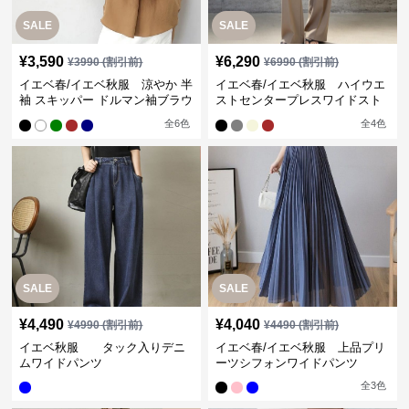
SALE
SALE
¥
3,590
¥
6,290
¥
3990
(割引前)
¥
6990
(割引前)
イエベ春/イエベ秋服 涼やか 半
イエベ春/イエベ秋服 ハイウエ
袖 スキッパー ドルマン袖ブラウ
ストセンタープレスワイドスト
ス
レートパンツ
全
6
色
全
4
色
SALE
SALE
¥
4,490
¥
4,040
¥
4990
(割引前)
¥
4490
(割引前)
イエベ秋服 タック入りデニ
イエベ春/イエベ秋服 上品プリ
ムワイドパンツ
ーツシフォンワイドパンツ
全
3
色