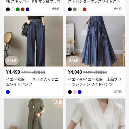
袖 スキッパー ドルマン袖ブラウ
ストセンタープレスワイドスト
ス
レートパンツ
全
6
色
全
4
色
SALE
SALE
¥
4,490
¥
4,040
¥
4990
(割引前)
¥
4490
(割引前)
イエベ秋服 タック入りデニ
イエベ春/イエベ秋服 上品プリ
ムワイドパンツ
ーツシフォンワイドパンツ
全
3
色
人気