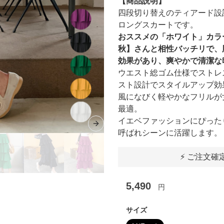
【商品説明】
四段切り替えのティアード設
ロングスカートです。
おススメの「ホワイト」カラ
秋】さんと相性バッチリで、
効果があり、爽やかで清潔な
ウエスト総ゴム仕様でストレ
スト設計でスタイルアップ効
風になびく軽やかなフリルが
最適。
イエベファッションにぴった
Next slide
呼ばれシーンに活躍します。
⚡ ご注文確
5,490
円
サイズ