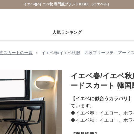
イエベ春/イエベ秋 専門服ブランドIEBEL（イエベル）
人気ランキング
丈スカートの一覧
›
イエベ春/イエベ秋服 四段プリーツティアードス
イエベ春/イエベ
ードスカート 韓国
【イエベに似合うカラバリ】
ています。
◆イエベ春：イエロー、ホワ
◆イエベ秋：イエロー、ホワ