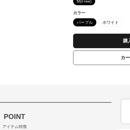
M(Free)
カラー
パープル
ホワイト
購
カー
POINT
アイテム特徴