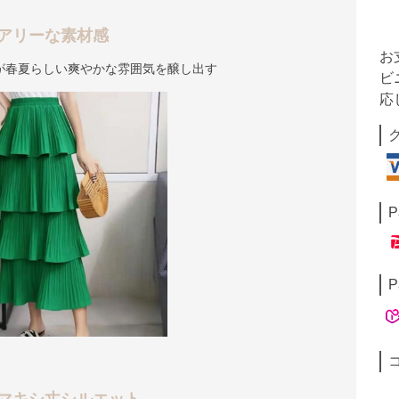
アリーな素材感
お
が春夏らしい爽やかな雰囲気を醸し出す
ビ
応
P
P