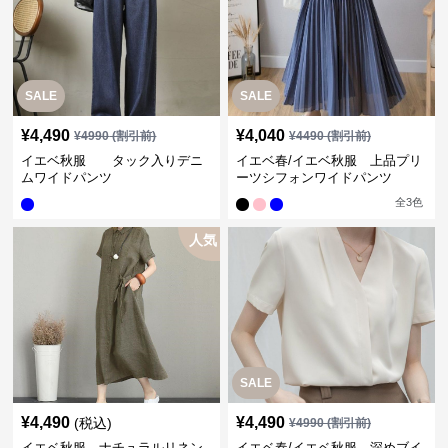
SALE
SALE
¥
4,490
¥
4,040
¥
4990
(割引前)
¥
4490
(割引前)
イエベ秋服 タック入りデニ
イエベ春/イエベ秋服 上品プリ
ムワイドパンツ
ーツシフォンワイドパンツ
全
3
色
人気
SALE
¥
4,490
¥
4,490
(税込)
¥
4990
(割引前)
イエベ秋服 ナチュラルリネン
イエベ春/イエベ秋服 深めブイ