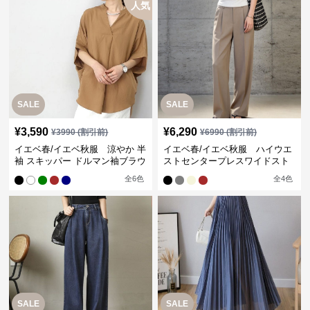
人気
SALE
SALE
¥
3,590
¥
6,290
¥
3990
(割引前)
¥
6990
(割引前)
イエベ春/イエベ秋服 涼やか 半
イエベ春/イエベ秋服 ハイウエ
袖 スキッパー ドルマン袖ブラウ
ストセンタープレスワイドスト
ス
レートパンツ
全
6
色
全
4
色
SALE
SALE