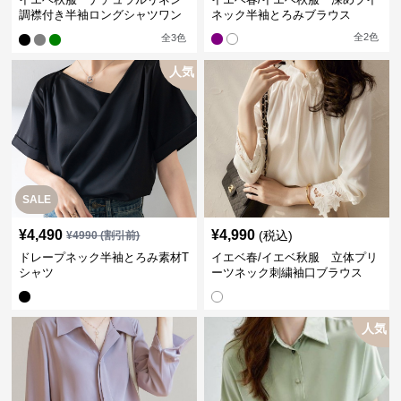
調襟付き半袖ロングシャツワン
ネック半袖とろみブラウス
ピース
全
2
色
全
3
色
人気
SALE
¥
4,490
¥
4,990
(税込)
¥
4990
(割引前)
ドレープネック半袖とろみ素材T
イエベ春/イエベ秋服 立体プリ
シャツ
ーツネック刺繍袖口ブラウス
人気