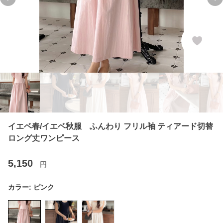
Previous slide
Ne
イエベ春/イエベ秋服 ふんわり フリル袖 ティアード切替
ロング丈ワンピース
5,150
円
カラー:
ピンク