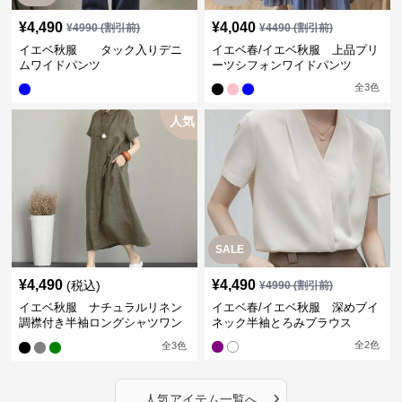
¥
4,490
¥
4,040
¥
4990
(割引前)
¥
4490
(割引前)
イエベ秋服 タック入りデニ
イエベ春/イエベ秋服 上品プリ
ムワイドパンツ
ーツシフォンワイドパンツ
全
3
色
人気
SALE
¥
4,490
¥
4,490
(税込)
¥
4990
(割引前)
イエベ秋服 ナチュラルリネン
イエベ春/イエベ秋服 深めブイ
調襟付き半袖ロングシャツワン
ネック半袖とろみブラウス
ピース
全
2
色
全
3
色
›
人気アイテム一覧へ