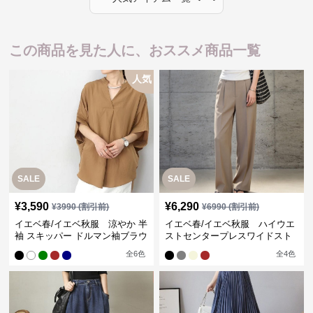
この商品を見た人に、おススメ商品一覧
人気
SALE
SALE
¥
3,590
¥
6,290
¥
3990
(割引前)
¥
6990
(割引前)
イエベ春/イエベ秋服 涼やか 半
イエベ春/イエベ秋服 ハイウエ
袖 スキッパー ドルマン袖ブラウ
ストセンタープレスワイドスト
ス
レートパンツ
全
6
色
全
4
色