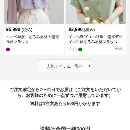
¥
5,990
¥
3,990
(税込)
(税込)
イエベ秋服 とろみ素材の開襟
イエベ春/イエベ秋服 開襟デザ
長袖ブラウス
イン半袖とろみ素材ブラウス
全
3
色
›
人気アイテム一覧へ
ご注文確定から7〜21日でお届け（ご注文をいただいてか
ら、お客様のために一点ずつご用意しています）
送料は1注文あたり
500
円かかります
送料は全国一律500円