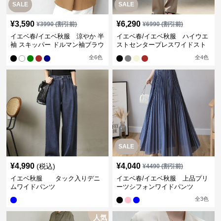
SALE
SALE
¥
3,590
¥
6,290
¥
3990
(割引前)
¥
6990
(割引前)
イエベ春/イエベ秋服 涼やか 半
イエベ春/イエベ秋服 ハイウエ
袖 スキッパー ドルマン袖ブラウ
ストセンタープレスワイドスト
ス
レートパンツ
全
6
色
全
4
色
SALE
¥
4,990
¥
4,040
(税込)
¥
4490
(割引前)
イエベ秋服 タック入りデニ
イエベ春/イエベ秋服 上品プリ
ムワイドパンツ
ーツシフォンワイドパンツ
全
3
色
人気