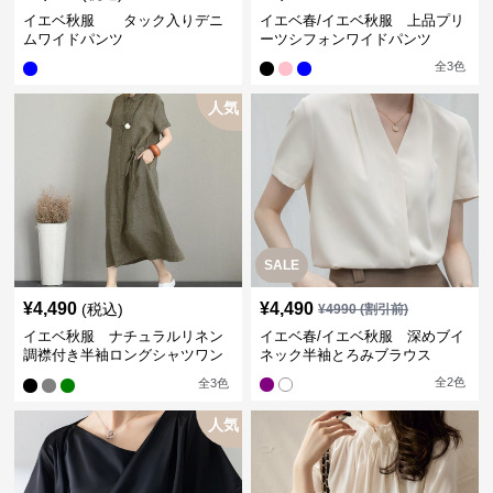
イエベ秋服 タック入りデニ
イエベ春/イエベ秋服 上品プリ
ムワイドパンツ
ーツシフォンワイドパンツ
全
3
色
人気
SALE
¥
4,490
¥
4,490
(税込)
¥
4990
(割引前)
イエベ秋服 ナチュラルリネン
イエベ春/イエベ秋服 深めブイ
調襟付き半袖ロングシャツワン
ネック半袖とろみブラウス
ピース
全
2
色
全
3
色
人気