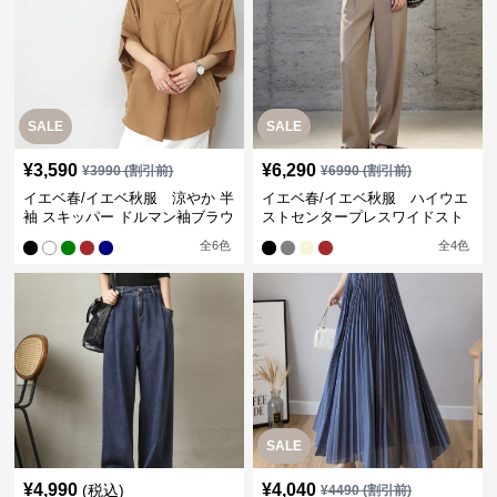
SALE
SALE
¥
3,590
¥
6,290
¥
3990
(割引前)
¥
6990
(割引前)
イエベ春/イエベ秋服 涼やか 半
イエベ春/イエベ秋服 ハイウエ
袖 スキッパー ドルマン袖ブラウ
ストセンタープレスワイドスト
ス
レートパンツ
全
6
色
全
4
色
SALE
¥
4,990
¥
4,040
(税込)
¥
4490
(割引前)