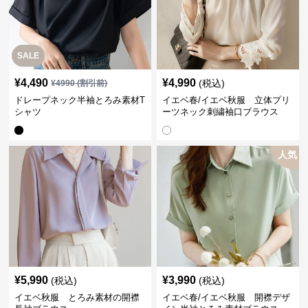
SALE
¥
4,490
¥
4,990
(税込)
¥
4990
(割引前)
ドレープネック半袖とろみ素材T
イエベ春/イエベ秋服 立体プリ
シャツ
ーツネック刺繍袖口ブラウス
人気
¥
5,990
¥
3,990
(税込)
(税込)
イエベ秋服 とろみ素材の開襟
イエベ春/イエベ秋服 開襟デザ