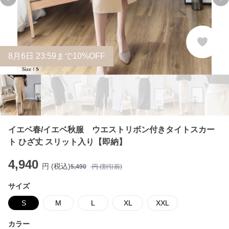
Previous slide
Ne
8
月
6
日 23:59まで10%OFF
イエベ春/イエベ秋服 ウエストリボン付きタイトスカー
ト ひざ丈 スリット入り【即納】
4,940
円 (税込)
5,490
円 (割引前)
サイズ
S
M
L
XL
XXL
カラー