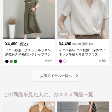
SALE
¥
4,490
¥
4,490
(税込)
¥
4990
(割引前)
イエベ秋服 ナチュラルリネン
イエベ春/イエベ秋服 深めブイ
調襟付き半袖ロングシャツワン
ネック半袖とろみブラウス
ピース
全
2
色
全
3
色
›
人気アイテム一覧へ
この商品を見た人に、おススメ商品一覧
人気