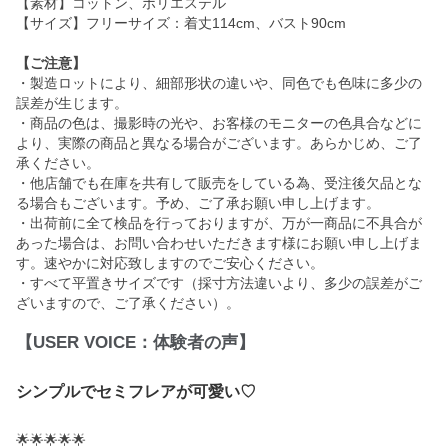
【素材】コットン、ポリエステル
【サイズ】フリーサイズ：着丈114cm、バスト90cm
【ご注意】
・製造ロットにより、細部形状の違いや、同色でも色味に多少の
誤差が生じます。
・商品の色は、撮影時の光や、お客様のモニターの色具合などに
より、実際の商品と異なる場合がございます。あらかじめ、ご了
承ください。
・他店舗でも在庫を共有して販売をしている為、受注後欠品とな
る場合もございます。予め、ご了承お願い申し上げます。
・出荷前に全て検品を行っておりますが、万が一商品に不具合が
あった場合は、お問い合わせいただきます様にお願い申し上げま
す。速やかに対応致しますのでご安心ください。
・すべて平置きサイズです（採寸方法違いより、多少の誤差がご
ざいますので、ご了承ください）。
【USER VOICE：体験者の声】
シンプルでセミフレアが可愛い♡
🌟🌟🌟🌟🌟