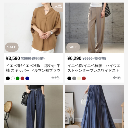
人気
SALE
SALE
¥
3,590
¥
6,290
¥
3990
(割引前)
¥
6990
(割引前)
イエベ春/イエベ秋服 涼やか 半
イエベ春/イエベ秋服 ハイウエ
袖 スキッパー ドルマン袖ブラウ
ストセンタープレスワイドスト
ス
レートパンツ
全
6
色
全
4
色