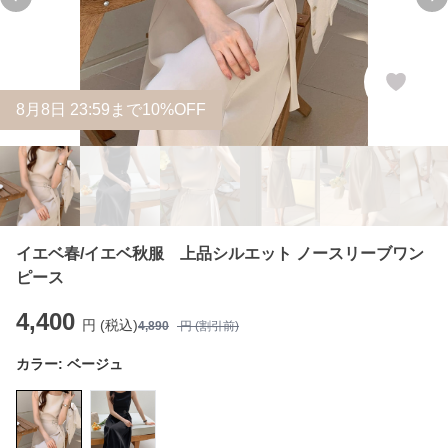
Previous slide
Ne
8
月
8
日 23:59まで10%OFF
イエベ春/イエベ秋服 上品シルエット ノースリーブワン
ピース
4,400
円 (税込)
4,890
円 (割引前)
カラー:
ベージュ