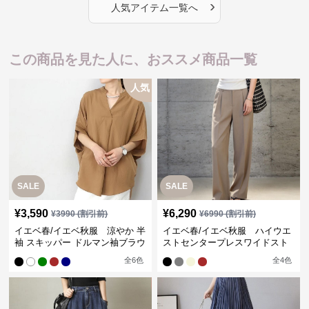
›
人気アイテム一覧へ
この商品を見た人に、おススメ商品一覧
人気
SALE
SALE
¥
3,590
¥
6,290
¥
3990
(割引前)
¥
6990
(割引前)
イエベ春/イエベ秋服 涼やか 半
イエベ春/イエベ秋服 ハイウエ
袖 スキッパー ドルマン袖ブラウ
ストセンタープレスワイドスト
ス
レートパンツ
全
6
色
全
4
色