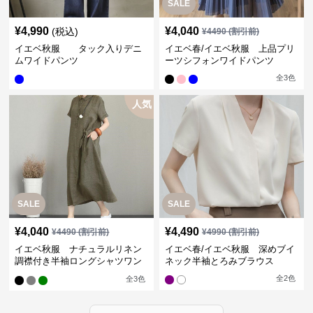
SALE
¥
4,990
¥
4,040
(税込)
¥
4490
(割引前)
イエベ秋服 タック入りデニ
イエベ春/イエベ秋服 上品プリ
ムワイドパンツ
ーツシフォンワイドパンツ
全
3
色
人気
SALE
SALE
¥
4,040
¥
4,490
¥
4490
(割引前)
¥
4990
(割引前)
イエベ秋服 ナチュラルリネン
イエベ春/イエベ秋服 深めブイ
調襟付き半袖ロングシャツワン
ネック半袖とろみブラウス
ピース
全
2
色
全
3
色