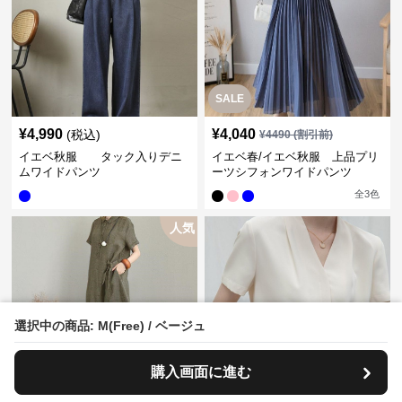
SALE
¥
4,990
¥
4,040
(税込)
¥
4490
(割引前)
イエベ秋服 タック入りデニ
イエベ春/イエベ秋服 上品プリ
ムワイドパンツ
ーツシフォンワイドパンツ
全
3
色
人気
選択中の商品: M(Free) / ベージュ
SALE
SALE
購入画面に進む
¥
4,040
¥
4,490
¥
4490
(割引前)
¥
4990
(割引前)