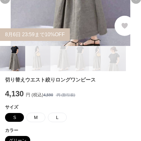
Previous slide
Ne
8
月
6
日 23:59まで10%OFF
切り替えウエスト絞りロングワンピース
4,130
円 (税込)
4,590
円 (割引前)
サイズ
S
M
L
カラー
グリーン