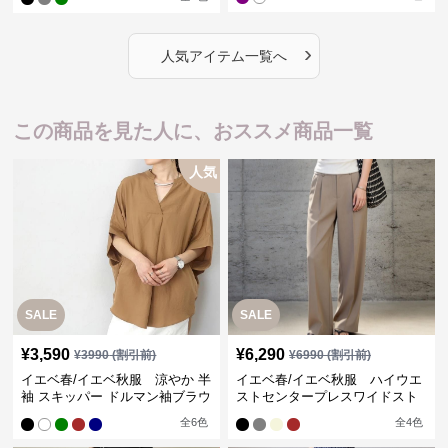
›
人気アイテム一覧へ
この商品を見た人に、おススメ商品一覧
人気
SALE
SALE
¥
3,590
¥
6,290
¥
3990
(割引前)
¥
6990
(割引前)
イエベ春/イエベ秋服 涼やか 半
イエベ春/イエベ秋服 ハイウエ
袖 スキッパー ドルマン袖ブラウ
ストセンタープレスワイドスト
ス
レートパンツ
全
6
色
全
4
色