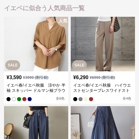
イエベに似合う人気商品一覧
人気
SALE
SALE
¥
3,590
¥
6,290
¥
3990
(割引前)
¥
6990
(割引前)
イエベ春/イエベ秋服 涼やか 半
イエベ春/イエベ秋服 ハイウエ
袖 スキッパー ドルマン袖ブラウ
ストセンタープレスワイドスト
ス
レートパンツ
全
6
色
全
4
色