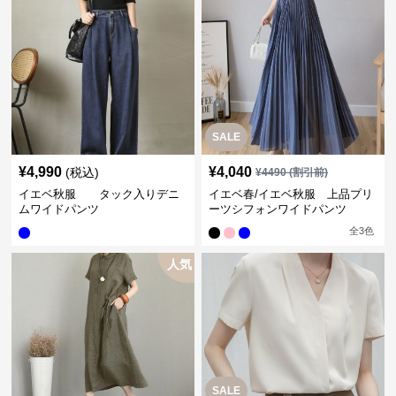
SALE
¥
4,990
¥
4,040
(税込)
¥
4490
(割引前)
イエベ秋服 タック入りデニ
イエベ春/イエベ秋服 上品プリ
ムワイドパンツ
ーツシフォンワイドパンツ
全
3
色
人気
SALE