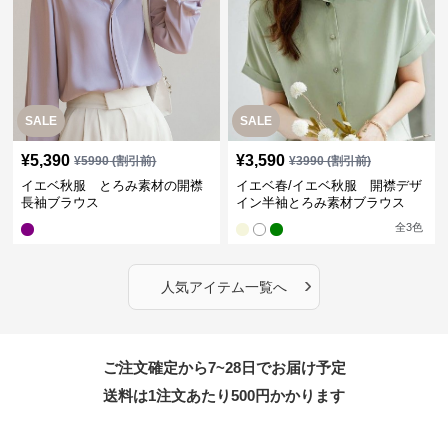
SALE
SALE
¥
5,390
¥
3,590
¥
5990
(割引前)
¥
3990
(割引前)
イエベ秋服 とろみ素材の開襟
イエベ春/イエベ秋服 開襟デザ
長袖ブラウス
イン半袖とろみ素材ブラウス
全
3
色
›
人気アイテム一覧へ
ご注文確定から7~28日でお届け予定
送料は1注文あたり
500
円かかります