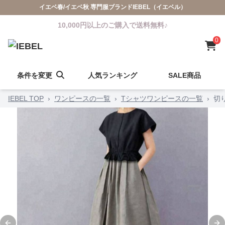
イエベ春/イエベ秋 専門服ブランドIEBEL（イエベル）
10,000円以上のご購入で送料無料♪
0
条件を変更
人気ランキング
SALE商品
IEBEL TOP
›
ワンピースの一覧
›
Tシャツワンピースの一覧
›
切