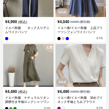
SALE
¥
4,990
¥
4,040
(税込)
¥
4490
(割引前)
イエベ秋服 タック入りデニ
イエベ春/イエベ秋服 上品プリ
ムワイドパンツ
ーツシフォンワイドパンツ
全
3
色
人気
SALE
¥
4,490
¥
4,490
(税込)
¥
4990
(割引前)
イエベ秋服 ナチュラルリネン
イエベ春/イエベ秋服 深めブイ
調襟付き半袖ロングシャツワン
ネック半袖とろみブラウス
ピース
全
2
色
全
3
色