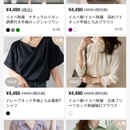
¥
4,490
¥
4,490
(税込)
¥
4990
(割引前)
イエベ秋服 ナチュラルリネン
イエベ春/イエベ秋服 深めブイ
調襟付き半袖ロングシャツワン
ネック半袖とろみブラウス
ピース
全
2
色
全
3
色
人気
SALE
SALE
¥
4,490
¥
4,490
¥
4990
(割引前)
¥
4990
(割引前)
ドレープネック半袖とろみ素材T
イエベ春/イエベ秋服 立体プリ
シャツ
ーツネック刺繍袖口ブラウス
人気