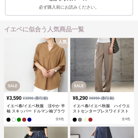
必ず購入前にお読みください。
イエベに似合う人気商品一覧
人気
SALE
SALE
¥
3,590
¥
6,290
¥
3990
(割引前)
¥
6990
(割引前)
イエベ春/イエベ秋服 涼やか 半
イエベ春/イエベ秋服 ハイウエ
袖 スキッパー ドルマン袖ブラウ
ストセンタープレスワイドスト
ス
レートパンツ
全
6
色
全
4
色