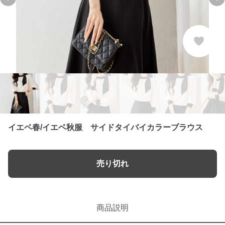
Previous slide
Ne
イエベ春/イエベ秋服 サイドタイバイカラーブラウス
売り切れ
商品説明