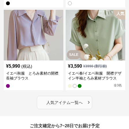
人気
SALE
¥
5,990
¥
3,590
(税込)
¥
3990
(割引前)
イエベ秋服 とろみ素材の開襟
イエベ春/イエベ秋服 開襟デザ
長袖ブラウス
イン半袖とろみ素材ブラウス
全
3
色
›
人気アイテム一覧へ
ご注文確定から7~28日でお届け予定