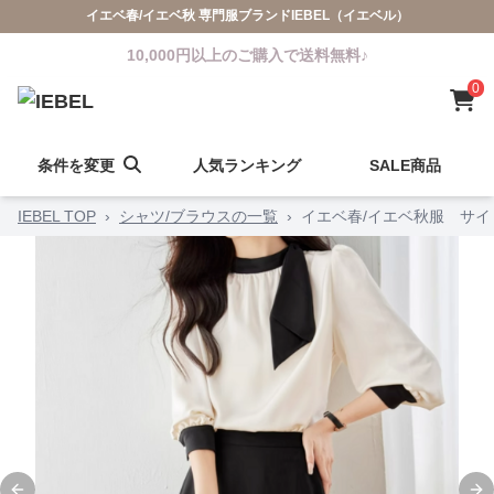
イエベ春/イエベ秋 専門服ブランドIEBEL（イエベル）
10,000円以上のご購入で送料無料♪
0
条件を変更
人気ランキング
SALE商品
IEBEL TOP
›
シャツ/ブラウスの一覧
›
イエベ春/イエベ秋服 サ