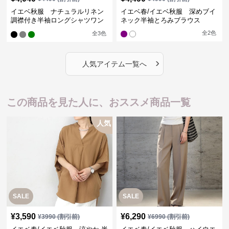
イエベ秋服 ナチュラルリネン
イエベ春/イエベ秋服 深めブイ
調襟付き半袖ロングシャツワン
ネック半袖とろみブラウス
ピース
全
2
色
全
3
色
›
人気アイテム一覧へ
この商品を見た人に、おススメ商品一覧
人気
SALE
SALE
¥
3,590
¥
6,290
¥
3990
(割引前)
¥
6990
(割引前)