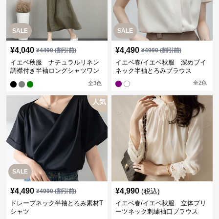
SALE
SALE
¥
4,040
¥
4,490
¥
4490
(割引前)
¥
4990
(割引前)
イエベ秋服 ナチュラルリネン
イエベ春/イエベ秋服 深めブイ
調襟付き半袖ロングシャツワン
ネック半袖とろみブラウス
ピース
全
2
色
全
3
色
人気
SALE
¥
4,490
¥
4,990
(税込)
¥
4990
(割引前)
ドレープネック半袖とろみ素材T
イエベ春/イエベ秋服 立体プリ
シャツ
ーツネック刺繍袖口ブラウス