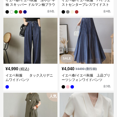
イエベ春/イエベ秋服 涼やか 半
イエベ春/イエベ秋服 ハイウエ
袖 スキッパー ドルマン袖ブラウ
ストセンタープレスワイドスト
ス
レートパンツ
全
6
色
全
4
色
SALE
¥
4,990
¥
4,040
(税込)
¥
4490
(割引前)
イエベ秋服 タック入りデニ
イエベ春/イエベ秋服 上品プリ
ムワイドパンツ
ーツシフォンワイドパンツ
全
3
色
人気