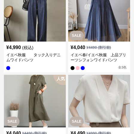
SALE
¥
4,990
¥
4,040
(税込)
¥
4490
(割引前)
イエベ秋服 タック入りデニ
イエベ春/イエベ秋服 上品プリ
ムワイドパンツ
ーツシフォンワイドパンツ
全
3
色
人気
SALE
SALE
¥
4,040
¥
4,490
¥
4490
(割引前)
¥
4990
(割引前)