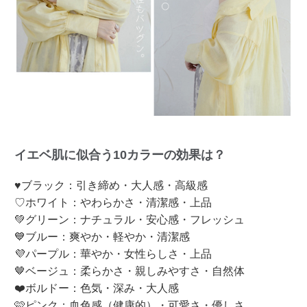
イエベ肌に似合う10カラーの効果は？
♥ブラック：引き締め・大人感・高級感
♡ホワイト：やわらかさ・清潔感・上品
💚グリーン：ナチュラル・安心感・フレッシュ
💙ブルー：爽やか・軽やか・清潔感
💜パープル：華やか・女性らしさ・上品
🤎ベージュ：柔らかさ・親しみやすさ・自然体
❤️ボルドー：色気・深み・大人感
🩷ピンク：血色感（健康的）・可愛さ・優しさ