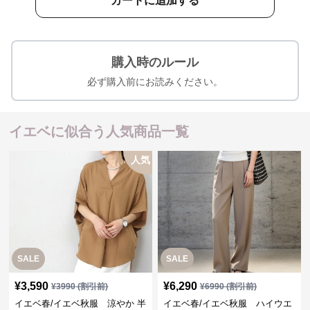
カートに追加する
購入時のルール
必ず購入前にお読みください。
イエベに似合う人気商品一覧
人気
SALE
SALE
¥
3,590
¥
6,290
¥
3990
(割引前)
¥
6990
(割引前)
イエベ春/イエベ秋服 涼やか 半
イエベ春/イエベ秋服 ハイウエ