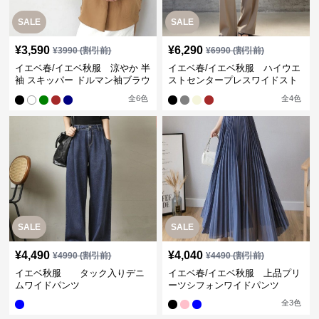
SALE
SALE
¥
3,590
¥
6,290
¥
3990
(割引前)
¥
6990
(割引前)
イエベ春/イエベ秋服 涼やか 半
イエベ春/イエベ秋服 ハイウエ
袖 スキッパー ドルマン袖ブラウ
ストセンタープレスワイドスト
ス
レートパンツ
全
6
色
全
4
色
SALE
SALE
¥
4,490
¥
4,040
¥
4990
(割引前)
¥
4490
(割引前)
イエベ秋服 タック入りデニ
イエベ春/イエベ秋服 上品プリ
ムワイドパンツ
ーツシフォンワイドパンツ
全
3
色