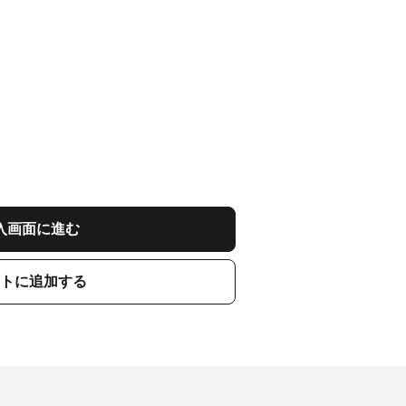
入画面に進む
トに追加する