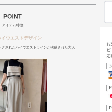
POINT
アイテム特徴
ハイウエストデザイン
お
ークされたハイウエストラインが洗練された大人
ビ
応
P
P