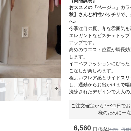
【商品説明】
おススメの「ベージュ」カラ
秋】さんと相性バッチリで、
へ♪
今季注目の夏、冬な雰囲気を
エレガントなビスチェトップ
アップです。
高めのウエスト位置が脚長効
します。
イエベファッションにぴった
こなしが楽しめます。
程よいフレア感とサイドスリ
し、通勤からお出かけまで幅
Next slide
洗練されたデザインで大人の
ご注文確定から7〜21日で
様のために一点
6,560
円 (税込)
7,290
円 (