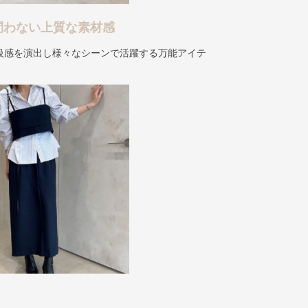
問わない上質な素材感
級感を演出し様々なシーンで活躍する万能アイテ