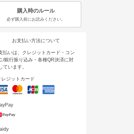
購入時のルール
必ず購入前にお読みください。
お支払い方法について
支払いは、クレジットカード・コン
ニ/銀行振り込み・各種QR決済に対
しています。
クレジットカード
ayPay
aidy