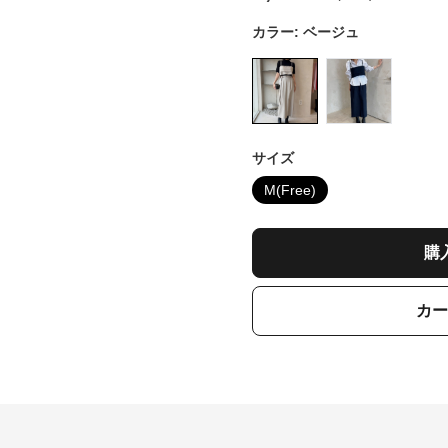
カラー:
ベージュ
サイズ
M(Free)
購
カー