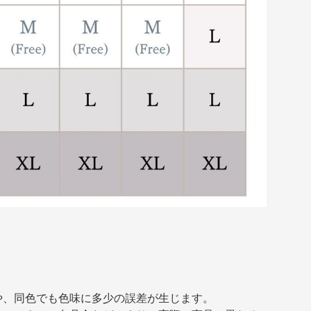
や、同色でも色味に多少の誤差が生じます。