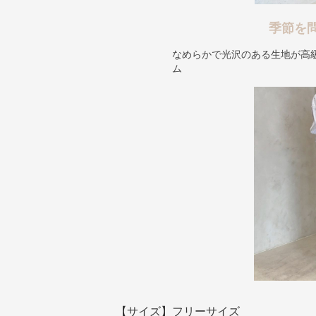
季節を
なめらかで光沢のある生地が高
ム
【サイズ】フリーサイズ