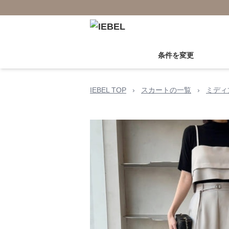
条件を変更
IEBEL TOP
›
スカートの一覧
›
ミディ