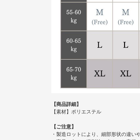
【商品詳細】
【素材】ポリエステル
【ご注意】
・製造ロットにより、細部形状の違い