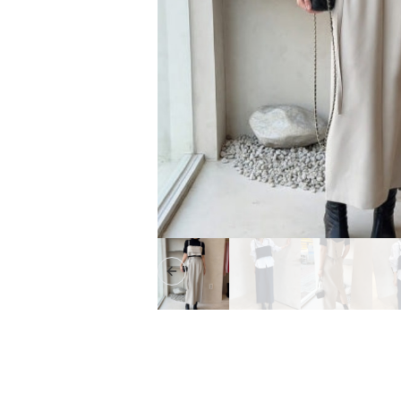
Previous slide