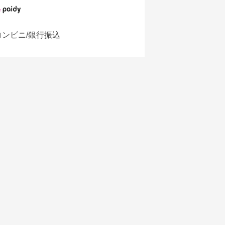
コンビニ/銀行振込