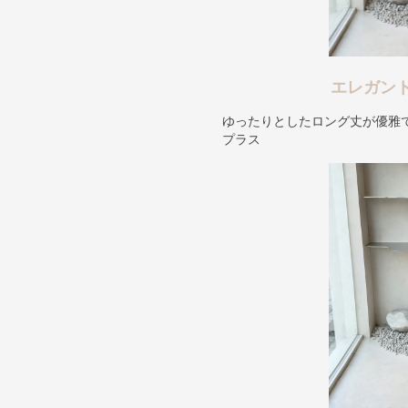
エレガン
ゆったりとしたロング丈が優雅
プラス