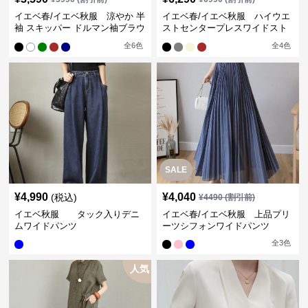
イエベ春/イエベ秋服 涼やか 半
イエベ春/イエベ秋服 ハイウエ
袖 スキッパー ドルマン袖ブラウ
ストセンタープレスワイドスト
ス
レートパンツ
全
6
色
全
4
色
SALE
¥
4,990
¥
4,040
(税込)
¥
4490
(割引前)
イエベ秋服 タック入りデニ
イエベ春/イエベ秋服 上品プリ
ムワイドパンツ
ーツシフォンワイドパンツ
全
3
色
人気