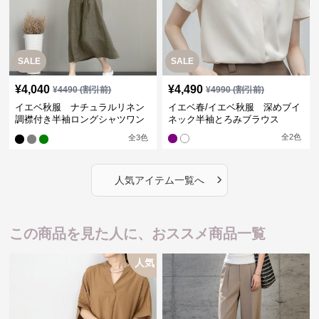
SALE
SALE
¥
4,040
¥
4,490
¥
4490
(割引前)
¥
4990
(割引前)
イエベ秋服 ナチュラルリネン
イエベ春/イエベ秋服 深めブイ
調襟付き半袖ロングシャツワン
ネック半袖とろみブラウス
ピース
全
2
色
全
3
色
›
人気アイテム一覧へ
この商品を見た人に、おススメ商品一覧
人気