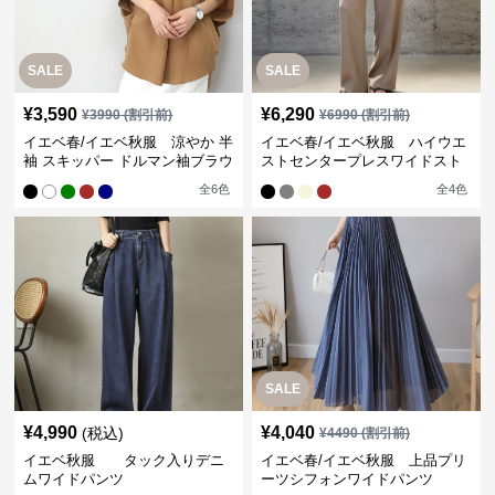
SALE
SALE
¥
3,590
¥
6,290
¥
3990
(割引前)
¥
6990
(割引前)
イエベ春/イエベ秋服 涼やか 半
イエベ春/イエベ秋服 ハイウエ
袖 スキッパー ドルマン袖ブラウ
ストセンタープレスワイドスト
ス
レートパンツ
全
6
色
全
4
色
SALE
¥
4,990
¥
4,040
(税込)
¥
4490
(割引前)
イエベ秋服 タック入りデニ
イエベ春/イエベ秋服 上品プリ
ムワイドパンツ
ーツシフォンワイドパンツ