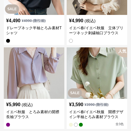
SALE
¥
4,490
¥
4,990
(税込)
¥
4990
(割引前)
ドレープネック半袖とろみ素材T
イエベ春/イエベ秋服 立体プリ
シャツ
ーツネック刺繍袖口ブラウス
人気
SALE
¥
5,990
¥
3,590
(税込)
¥
3990
(割引前)
イエベ秋服 とろみ素材の開襟
イエベ春/イエベ秋服 開襟デザ
長袖ブラウス
イン半袖とろみ素材ブラウス
全
3
色