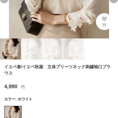
Previous slide
Ne
10
イエベ春/イエベ秋服 立体プリーツネック刺繍袖口ブラ
ウス
4,990
円
カラー:
ホワイト