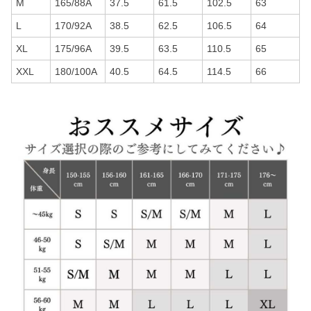
M
165/88A
37.5
61.5
102.5
63
L
170/92A
38.5
62.5
106.5
64
XL
175/96A
39.5
63.5
110.5
65
XXL
180/100A
40.5
64.5
114.5
66