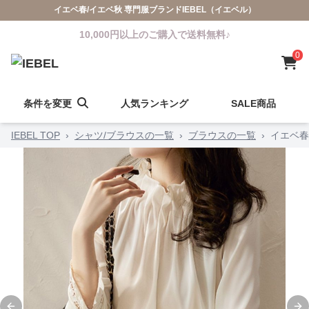
イエベ春/イエベ秋 専門服ブランドIEBEL（イエベル）
10,000円以上のご購入で送料無料♪
0
条件を変更
人気ランキング
SALE商品
IEBEL TOP
›
シャツ/ブラウスの一覧
›
ブラウスの一覧
›
イエベ春