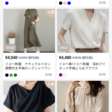
全
3
色
人気
SALE
SALE
¥
4,040
¥
4,490
¥
4490
(割引前)
¥
4990
(割引前)
イエベ秋服 ナチュラルリネン
イエベ春/イエベ秋服 深めブイ
調襟付き半袖ロングシャツワン
ネック半袖とろみブラウス
ピース
全
2
色
全
3
色
人気