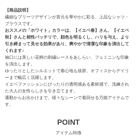
【商品説明】
繊細なプリーツデザインが首元を華やかに彩る、上品なシャツ・
おススメの「ホワイト」カラーは、【イエベ春】さん、【イエベ
秋】さんと相性バッチリで、顔色を明るくし、ハリを与え、より
引き締まって見せる効果があり、爽やかで清潔な印象を演出して
くれます♪
袖口には美しい花柄の刺繍レースをあしらい、フェミニンな印象
を演出します。
ゆったりとしたシルエットで着心地も抜群、オフィスからデイリ
ーまで幅広く活躍します。
イエベファッションにぴったりの透明感ある素材感で、洗練され
た大人の女性らしさを引き立てます。
通勤からお出かけまで、様々なシーンで着回せる万能アイテムで
す。
POINT
アイテム特徴