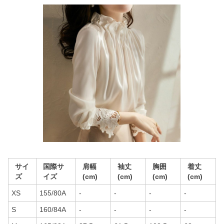
サイ
国際サ
肩幅
袖丈
胸囲
着丈
ズ
イズ
(cm)
(cm)
(cm)
(cm)
XS
155/80A
-
-
-
-
S
160/84A
-
-
-
-