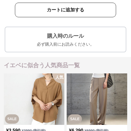
カートに追加する
購入時のルール
必ず購入前にお読みください。
イエベに似合う人気商品一覧
人気
SALE
SALE
¥
3,590
¥
6,290
¥
3990
(割引前)
¥
6990
(割引前)