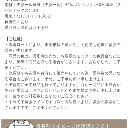
素材：モダール繊維（モダール）97％ポリウレタン弾性繊維（ス
パンデックス）3％
裏地：なし(スリット入り)
伸縮性：あり
透け感：淡色は若干あり
【ご注意】
・製造ロットにより、細部形状の違いや、同色でも色味に多少の
誤差が生じます。
・商品の色は、撮影時の光や、お客様のモニターの色具合などに
より、実際の商品と異なる場合がございます。あらかじめ、ご了
承ください。
・他店舗でも在庫を共有して販売をしている為、受注後欠品とな
る場合もございます。予め、ご了承お願い申し上げます。
・出荷前に全て検品を行っておりますが、万が一商品に不具合が
あった場合は、お問い合わせいただきます様にお願い申し上げま
す。速やかに対応致しますのでご安心ください。
・すべて平置きサイズです（採寸方法違いより、多少の誤差がご
ざいますので、ご了承ください）。