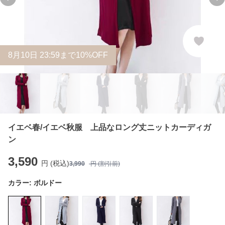
Previous slide
Ne
8
月
10
日 23:59まで10%OFF
イエベ春/イエベ秋服 上品なロング丈ニットカーディガ
ン
3,590
円 (税込)
3,990
円 (割引前)
カラー:
ボルドー