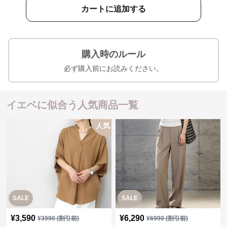
カートに追加する
購入時のルール
必ず購入前にお読みください。
イエベに似合う人気商品一覧
人気
SALE
SALE
¥
3,590
¥
6,290
¥
3990
(割引前)
¥
6990
(割引前)