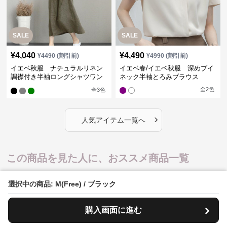
SALE
SALE
¥
4,040
¥
4,490
¥
4490
(割引前)
¥
4990
(割引前)
イエベ秋服 ナチュラルリネン
イエベ春/イエベ秋服 深めブイ
調襟付き半袖ロングシャツワン
ネック半袖とろみブラウス
ピース
全
2
色
全
3
色
›
人気アイテム一覧へ
この商品を見た人に、おススメ商品一覧
人気
選択中の商品: M(Free) / ブラック
購入画面に進む