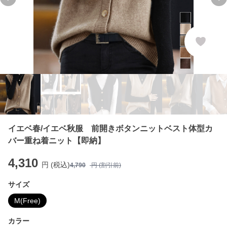
Previous slide
Ne
イエベ春/イエベ秋服 前開きボタンニットベスト体型カ
バー重ね着ニット【即納】
4,310
円 (税込)
4,790
円 (割引前)
サイズ
M(Free)
カラー