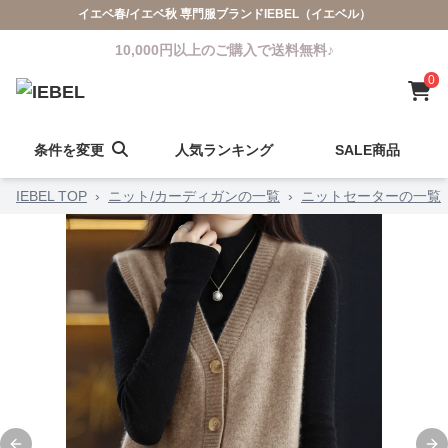
イエベ春/イエベ秋 専門服ブランドIEBEL（イエベル）
10,000円以上のご購入で送料無料♪
0
条件を変更
人気ランキング
SALE商品
IEBEL TOP
›
ニット/カーディガンの一覧
›
ニットセーターの一覧