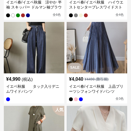
イエベ春/イエベ秋服 涼やか 半
イエベ春/イエベ秋服 ハイウエ
袖 スキッパー ドルマン袖ブラウ
ストセンタープレスワイドスト
ス
レートパンツ
全
6
色
全
4
色
SALE
¥
4,990
¥
4,040
(税込)
¥
4490
(割引前)
イエベ秋服 タック入りデニ
イエベ春/イエベ秋服 上品プリ
ムワイドパンツ
ーツシフォンワイドパンツ
全
3
色
人気