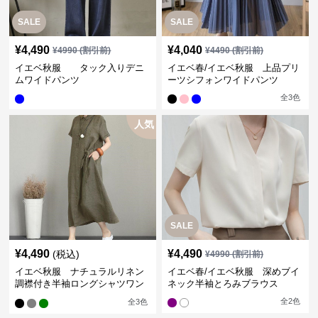
SALE
SALE
¥
4,490
¥
4,040
¥
4990
(割引前)
¥
4490
(割引前)
イエベ秋服 タック入りデニ
イエベ春/イエベ秋服 上品プリ
ムワイドパンツ
ーツシフォンワイドパンツ
全
3
色
人気
SALE
¥
4,490
¥
4,490
(税込)
¥
4990
(割引前)
イエベ秋服 ナチュラルリネン
イエベ春/イエベ秋服 深めブイ
調襟付き半袖ロングシャツワン
ネック半袖とろみブラウス
ピース
全
2
色
全
3
色