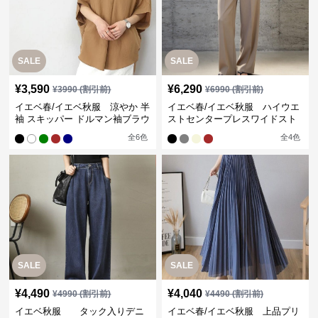
SALE
SALE
¥
3,590
¥
6,290
¥
3990
(割引前)
¥
6990
(割引前)
イエベ春/イエベ秋服 涼やか 半
イエベ春/イエベ秋服 ハイウエ
袖 スキッパー ドルマン袖ブラウ
ストセンタープレスワイドスト
ス
レートパンツ
全
6
色
全
4
色
SALE
SALE
¥
4,490
¥
4,040
¥
4990
(割引前)
¥
4490
(割引前)
イエベ秋服 タック入りデニ
イエベ春/イエベ秋服 上品プリ