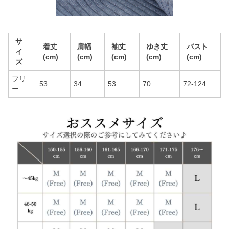
サ
着丈
肩幅
袖丈
ゆき丈
バスト
イ
(cm)
(cm)
(cm)
(cm)
(cm)
ズ
フリ
53
34
53
70
72-124
ー