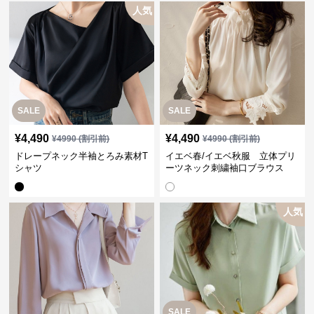
人気
SALE
SALE
¥
4,490
¥
4,490
¥
4990
(割引前)
¥
4990
(割引前)
ドレープネック半袖とろみ素材T
イエベ春/イエベ秋服 立体プリ
シャツ
ーツネック刺繍袖口ブラウス
人気
SALE