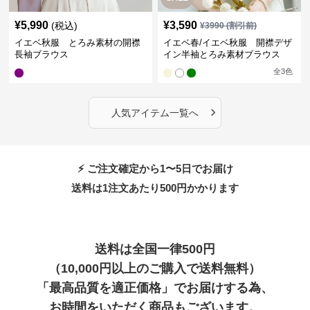
¥
5,990
¥
3,590
(税込)
¥
3990
(割引前)
イエベ秋服 とろみ素材の開襟
イエベ春/イエベ秋服 開襟デザ
長袖ブラウス
イン半袖とろみ素材ブラウス
全
3
色
›
人気アイテム一覧へ
⚡ ご注文確定から1〜5日でお届け
送料は1注文あたり
500
円かかります
送料は全国一律500円
（10,000円以上のご購入で送料無料）
「最高品質を適正価格」でお届けする為、
お時間をいただく商品もございます。