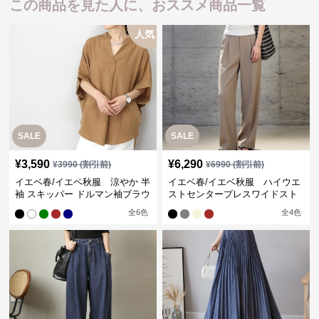
この商品を見た人に、おススメ商品一覧
人気
SALE
SALE
¥
3,590
¥
6,290
¥
3990
(割引前)
¥
6990
(割引前)
イエベ春/イエベ秋服 涼やか 半
イエベ春/イエベ秋服 ハイウエ
袖 スキッパー ドルマン袖ブラウ
ストセンタープレスワイドスト
ス
レートパンツ
全
6
色
全
4
色