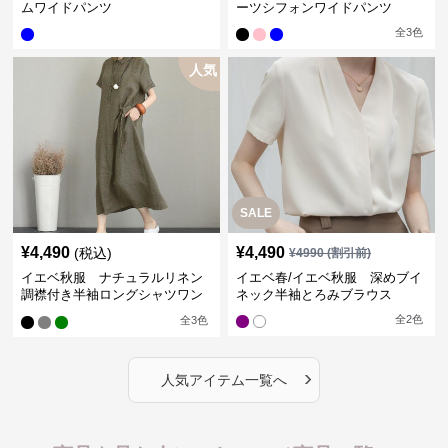
ムワイドパンツ
ーツシフォンワイドパンツ
全
3
色
人気
SALE
¥
4,490
¥
4,490
(税込)
¥
4990
(割引前)
イエベ秋服 ナチュラルリネン
イエベ春/イエベ秋服 深めブイ
調襟付き半袖ロングシャツワン
ネック半袖とろみブラウス
ピース
全
2
色
全
3
色
›
人気アイテム一覧へ