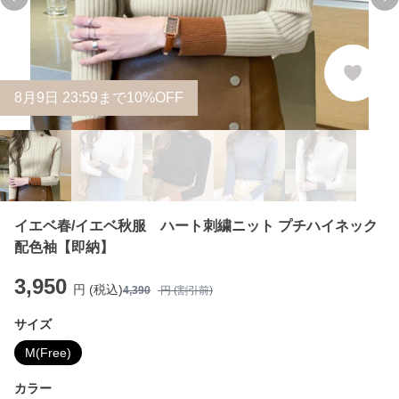
Previous slide
Ne
8
月
9
日 23:59まで10%OFF
イエベ春/イエベ秋服 ハート刺繍ニット プチハイネック
配色袖【即納】
3,950
円 (税込)
4,390
円 (割引前)
サイズ
M(Free)
カラー