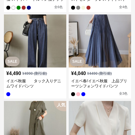
ス
レートパンツ
全
6
色
全
4
色
SALE
SALE
¥
4,490
¥
4,040
¥
4990
(割引前)
¥
4490
(割引前)
イエベ秋服 タック入りデニ
イエベ春/イエベ秋服 上品プリ
ムワイドパンツ
ーツシフォンワイドパンツ
全
3
色
人気