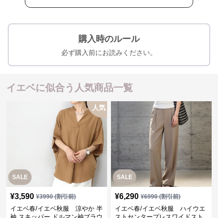
購入時のルール
必ず購入前にお読みください。
イエベに似合う人気商品一覧
人気
SALE
SALE
¥
3,590
¥
6,290
¥
3990
(割引前)
¥
6990
(割引前)
イエベ春/イエベ秋服 涼やか 半
イエベ春/イエベ秋服 ハイウエ
袖 スキッパー ドルマン袖ブラウ
ストセンタープレスワイドスト