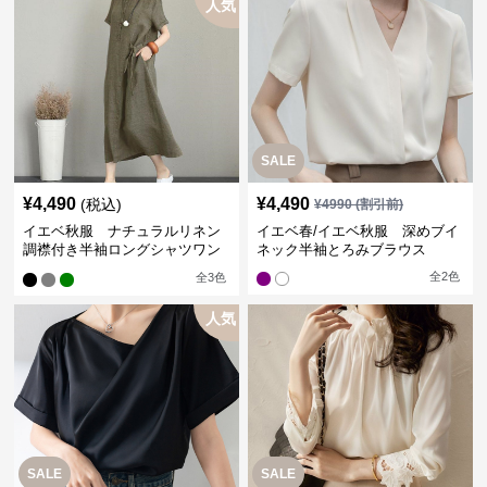
人気
SALE
¥
4,490
¥
4,490
(税込)
¥
4990
(割引前)
イエベ秋服 ナチュラルリネン
イエベ春/イエベ秋服 深めブイ
調襟付き半袖ロングシャツワン
ネック半袖とろみブラウス
ピース
全
2
色
全
3
色
人気
SALE
SALE