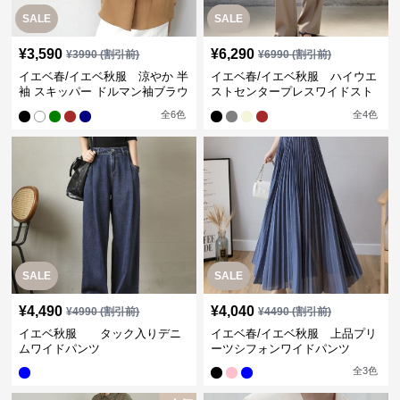
SALE
SALE
¥
3,590
¥
6,290
¥
3990
(割引前)
¥
6990
(割引前)
イエベ春/イエベ秋服 涼やか 半
イエベ春/イエベ秋服 ハイウエ
袖 スキッパー ドルマン袖ブラウ
ストセンタープレスワイドスト
ス
レートパンツ
全
6
色
全
4
色
SALE
SALE
¥
4,490
¥
4,040
¥
4990
(割引前)
¥
4490
(割引前)
イエベ秋服 タック入りデニ
イエベ春/イエベ秋服 上品プリ
ムワイドパンツ
ーツシフォンワイドパンツ
全
3
色