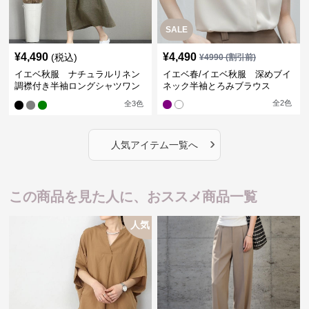
SALE
¥
4,490
¥
4,490
(税込)
¥
4990
(割引前)
イエベ秋服 ナチュラルリネン
イエベ春/イエベ秋服 深めブイ
調襟付き半袖ロングシャツワン
ネック半袖とろみブラウス
ピース
全
2
色
全
3
色
›
人気アイテム一覧へ
この商品を見た人に、おススメ商品一覧
人気