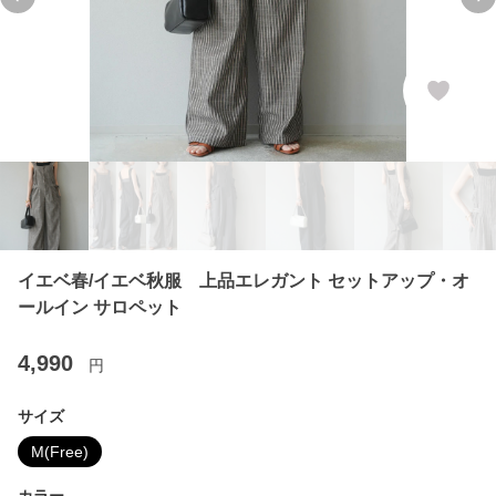
Previous slide
Ne
イエベ春/イエベ秋服 上品エレガント セットアップ・オ
ールイン サロペット
4,990
円
サイズ
M(Free)