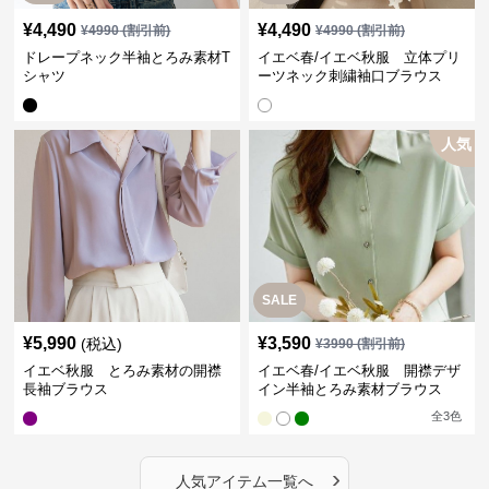
¥
4,490
¥
4,490
¥
4990
(割引前)
¥
4990
(割引前)
ドレープネック半袖とろみ素材T
イエベ春/イエベ秋服 立体プリ
シャツ
ーツネック刺繍袖口ブラウス
人気
SALE
¥
5,990
¥
3,590
(税込)
¥
3990
(割引前)
イエベ秋服 とろみ素材の開襟
イエベ春/イエベ秋服 開襟デザ
長袖ブラウス
イン半袖とろみ素材ブラウス
全
3
色
›
人気アイテム一覧へ