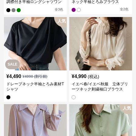
調襟付き半袖ロングシャツワン
ネック半袖とろみブラウス
ピース
全
2
色
全
3
色
人気
SALE
¥
4,490
¥
4,990
(税込)
¥
4990
(割引前)
ドレープネック半袖とろみ素材T
イエベ春/イエベ秋服 立体プリ
シャツ
ーツネック刺繍袖口ブラウス
人気