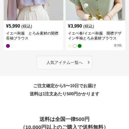
¥
5,990
¥
3,990
(税込)
(税込)
イエベ秋服 とろみ素材の開襟
イエベ春/イエベ秋服 開襟デザ
長袖ブラウス
イン半袖とろみ素材ブラウス
全
3
色
›
人気アイテム一覧へ
ご注文確定から5〜10日でお届け
送料は1注文あたり
500
円かかります
送料は全国一律500円
（10,000円以上のご購入で送料無料）