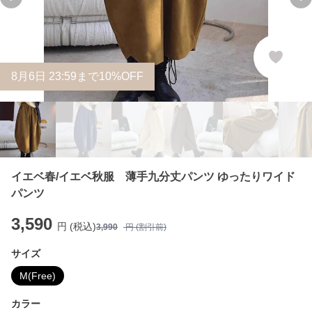
Previous slide
Ne
8
月
6
日 23:59まで10%OFF
イエベ春/イエベ秋服 薄手九分丈パンツ ゆったりワイド
パンツ
3,590
円 (税込)
3,990
円 (割引前)
サイズ
M(Free)
カラー