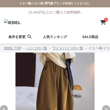
イエベ春/イエベ秋 専門服ブランドIEBEL（イエベル）
10,000円以上のご購入で送料無料♪
0
条件を変更
人気ランキング
SALE商品
IEBEL TOP
›
パンツの一覧
›
ワイドパンツの一覧
›
イエベ春/イ