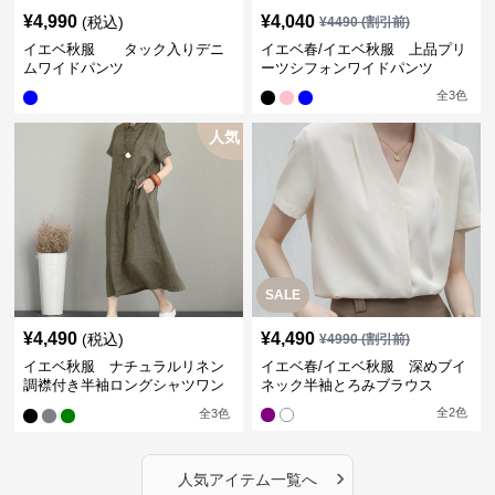
¥
4,990
¥
4,040
(税込)
¥
4490
(割引前)
イエベ秋服 タック入りデニ
イエベ春/イエベ秋服 上品プリ
ムワイドパンツ
ーツシフォンワイドパンツ
全
3
色
人気
SALE
¥
4,490
¥
4,490
(税込)
¥
4990
(割引前)
イエベ秋服 ナチュラルリネン
イエベ春/イエベ秋服 深めブイ
調襟付き半袖ロングシャツワン
ネック半袖とろみブラウス
ピース
全
2
色
全
3
色
›
人気アイテム一覧へ