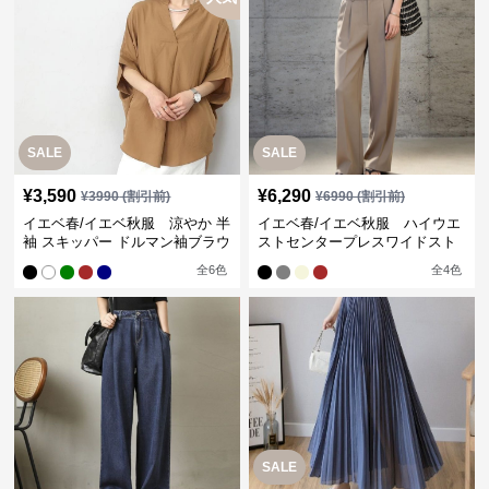
SALE
SALE
¥
3,590
¥
6,290
¥
3990
(割引前)
¥
6990
(割引前)
イエベ春/イエベ秋服 涼やか 半
イエベ春/イエベ秋服 ハイウエ
袖 スキッパー ドルマン袖ブラウ
ストセンタープレスワイドスト
ス
レートパンツ
全
6
色
全
4
色
SALE