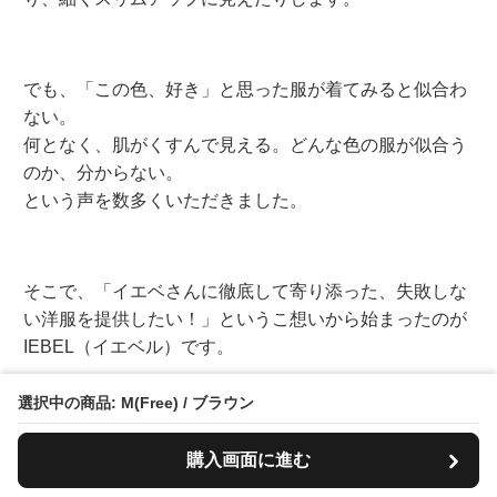
でも、「この色、好き」と思った服が着てみると似合わ
ない。
何となく、肌がくすんで見える。どんな色の服が似合う
のか、分からない。
という声を数多くいただきました。
そこで、「イエベさんに徹底して寄り添った、失敗しな
い洋服を提供したい！」というこ想いから始まったのが
IEBEL（イエベル）です。
選択中の商品: M(Free) / ブラウン
今まで気づかなった、眠っていた透明感が目覚め、小顔
購入画面に進む
や着痩せ効果が叶い、いまのワタシをもっと好きになる
「絶対に外さないファッション体験」を、IEBEL（イエ