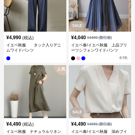
SALE
¥
4,990
¥
4,040
(税込)
¥
4490
(割引前)
イエベ秋服 タック入りデニ
イエベ春/イエベ秋服 上品プリ
ムワイドパンツ
ーツシフォンワイドパンツ
全
3
色
人気
SALE
¥
4,490
¥
4,490
(税込)
¥
4990
(割引前)
イエベ秋服 ナチュラルリネン
イエベ春/イエベ秋服 深めブイ