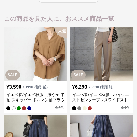
この商品を見た人に、おススメ商品一覧
人気
SALE
SALE
¥
3,590
¥
6,290
¥
3990
(割引前)
¥
6990
(割引前)
イエベ春/イエベ秋服 涼やか 半
イエベ春/イエベ秋服 ハイウエ
袖 スキッパー ドルマン袖ブラウ
ストセンタープレスワイドスト
ス
レートパンツ
全
6
色
全
4
色