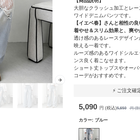
【商品説明】
大胆なクラッシュ加工とレー
ワイドデニムパンツです。
【イエベ春】さんと相性の良
着やせ＆スリム効果と、爽や
透け感のあるレースデザイン
映える一着です。
ルーズ感のあるワイドシルエ
ンス良く着こなせます。
ショート丈トップスやオーバ
コーデがおすすめです。
Next slide
⚡ ご注文確
5,090
円 (税込)
5,650
円 (
カラー:
ブルー