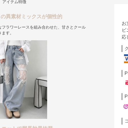
アイテム特徴
スの異素材ミックスが個性的
お
なフラワーレースを組み合わせた、甘さとクール
ビ
きます。
応
P
P