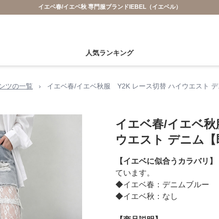
イエベ春/イエベ秋 専門服ブランドIEBEL（イエベル）
人気ランキング
ンツの一覧
›
イエベ春/イエベ秋服 Y2K レース切替 ハイウエスト 
イエベ春/イエベ秋服
ウエスト デニム【
【イエベに似合うカラバリ】
ています。
◆イエベ春：デニムブルー
◆イエベ秋：なし