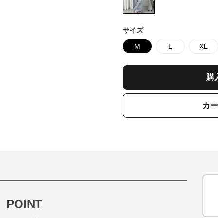
サイズ
M
L
XL
購
カー
POINT