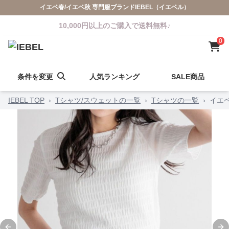
イエベ春/イエベ秋 専門服ブランドIEBEL（イエベル）
10,000円以上のご購入で送料無料♪
0
条件を変更
人気ランキング
SALE商品
IEBEL TOP
›
Tシャツ/スウェットの一覧
›
Tシャツの一覧
›
イエ