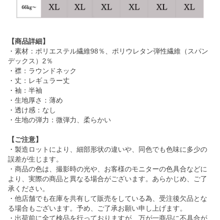
【商品詳細】
・素材：ポリエステル繊維98％、ポリウレタン弾性繊維（スパン
デックス）2％
・襟：ラウンドネック
・丈：レギュラー丈
・袖：半袖
・生地厚さ：薄め
・透け感：なし
・生地の弾力：微弾力、柔らかい
【ご注意】
・製造ロットにより、細部形状の違いや、同色でも色味に多少の
誤差が生じます。
・商品の色は、撮影時の光や、お客様のモニターの色具合などに
より、実際の商品と異なる場合がございます。あらかじめ、ご了
承ください。
・他店舗でも在庫を共有して販売をしている為、受注後欠品とな
る場合もございます。予め、ご了承お願い申し上げます。
・出荷前に全て検品を行っておりますが、万が一商品に不具合が