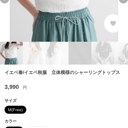
Previous slide
Ne
イエベ春/イエベ秋服 立体模様のシャーリングトップス
3,990
円
サイズ
M(Free)
カラー