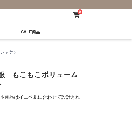
0
SALE商品
ージャケット
秋服 もこもこボリューム
ト
本商品はイエベ肌に合わせて設計され