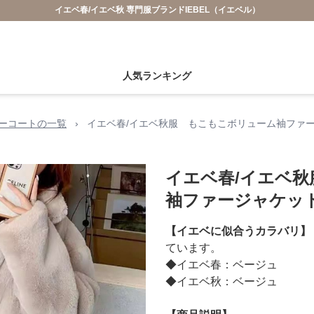
イエベ春/イエベ秋 専門服ブランドIEBEL（イエベル）
人気ランキング
ーコートの一覧
›
イエベ春/イエベ秋服 もこもこボリューム袖ファ
イエベ春/イエベ
袖ファージャケッ
【イエベに似合うカラバリ】
ています。
◆イエベ春：ベージュ
◆イエベ秋：ベージュ