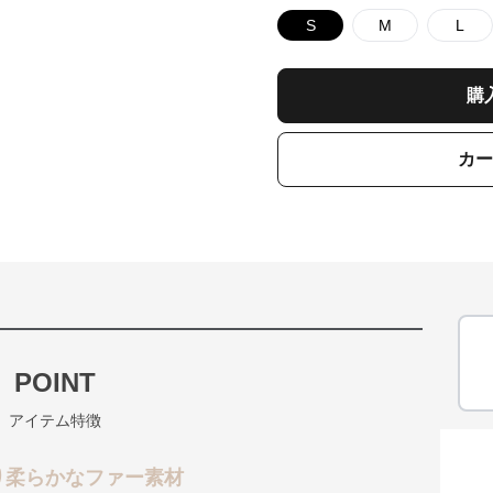
S
M
L
購
カー
POINT
アイテム特徴
り柔らかなファー素材