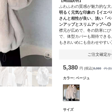
【商品説明】
ふわふわの質感が魅力的な大
明るく元気な印象の【イエベ
さんと相性が良い、淡い「ベ
ンアップとスリムアップへ◎
襟元が広めで、冬の防寒にぴ
で、体型カバーも期待できる
もきれいめにも合わせやすい
ご注文確定か
Next slide
5,380
円 (税込)
5,980
円 (
カラー:
ベージュ
サイズ