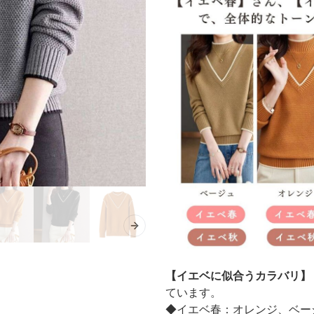
Next slide
【イエベに似合うカラバリ】
ています。
◆イエベ春：オレンジ、ベー