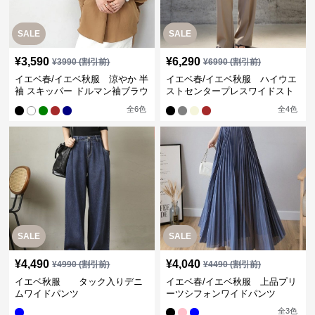
SALE
SALE
¥
3,590
¥
6,290
¥
3990
(割引前)
¥
6990
(割引前)
イエベ春/イエベ秋服 涼やか 半
イエベ春/イエベ秋服 ハイウエ
袖 スキッパー ドルマン袖ブラウ
ストセンタープレスワイドスト
ス
レートパンツ
全
6
色
全
4
色
SALE
SALE
¥
4,490
¥
4,040
¥
4990
(割引前)
¥
4490
(割引前)
イエベ秋服 タック入りデニ
イエベ春/イエベ秋服 上品プリ
ムワイドパンツ
ーツシフォンワイドパンツ
全
3
色