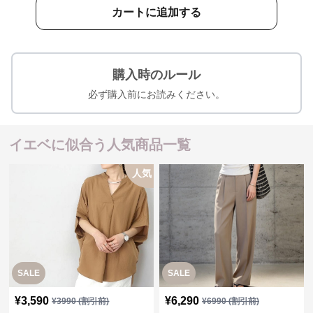
カートに追加する
購入時のルール
必ず購入前にお読みください。
イエベに似合う人気商品一覧
人気
SALE
SALE
¥
3,590
¥
6,290
¥
3990
(割引前)
¥
6990
(割引前)