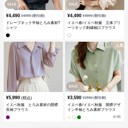
SALE
SALE
¥
4,490
¥
4,490
¥
4990
(割引前)
¥
4990
(割引前)
ドレープネック半袖とろみ素材T
イエベ春/イエベ秋服 立体プリ
シャツ
ーツネック刺繍袖口ブラウス
人気
SALE
¥
5,990
¥
3,590
(税込)
¥
3990
(割引前)
イエベ秋服 とろみ素材の開襟
イエベ春/イエベ秋服 開襟デザ
長袖ブラウス
イン半袖とろみ素材ブラウス
全
3
色