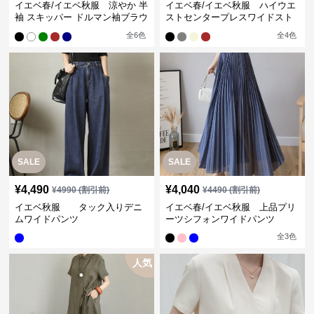
イエベ春/イエベ秋服 涼やか 半
イエベ春/イエベ秋服 ハイウエ
袖 スキッパー ドルマン袖ブラウ
ストセンタープレスワイドスト
ス
レートパンツ
全
6
色
全
4
色
SALE
SALE
¥
4,490
¥
4,040
¥
4990
(割引前)
¥
4490
(割引前)
イエベ秋服 タック入りデニ
イエベ春/イエベ秋服 上品プリ
ムワイドパンツ
ーツシフォンワイドパンツ
全
3
色
人気