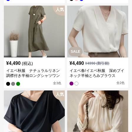
人気
SALE
¥
4,490
¥
4,490
(税込)
¥
4990
(割引前)
イエベ秋服 ナチュラルリネン
イエベ春/イエベ秋服 深めブイ
調襟付き半袖ロングシャツワン
ネック半袖とろみブラウス
ピース
全
2
色
全
3
色
人気