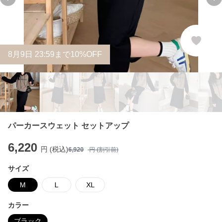
Previous slide
Ne
8
月
9
日 23:59まで10%OFF
パーカースウェット セットアップ
6,220
円 (税込)
6,920
円 (割引前)
サイズ
M
L
XL
カラー
ブラック