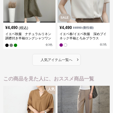
SALE
¥
4,490
¥
4,490
(税込)
¥
4990
(割引前)
イエベ秋服 ナチュラルリネン
イエベ春/イエベ秋服 深めブイ
調襟付き半袖ロングシャツワン
ネック半袖とろみブラウス
ピース
全
2
色
全
3
色
›
人気アイテム一覧へ
この商品を見た人に、おススメ商品一覧
人気