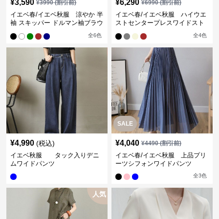
¥
3,590
¥
6,290
¥
3990
(割引前)
¥
6990
(割引前)
イエベ春/イエベ秋服 涼やか 半
イエベ春/イエベ秋服 ハイウエ
袖 スキッパー ドルマン袖ブラウ
ストセンタープレスワイドスト
ス
レートパンツ
全
6
色
全
4
色
SALE
¥
4,990
¥
4,040
(税込)
¥
4490
(割引前)
イエベ秋服 タック入りデニ
イエベ春/イエベ秋服 上品プリ
ムワイドパンツ
ーツシフォンワイドパンツ
全
3
色
人気