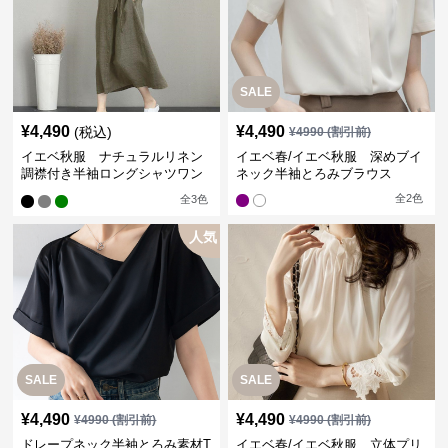
SALE
¥
4,490
¥
4,490
(税込)
¥
4990
(割引前)
イエベ秋服 ナチュラルリネン
イエベ春/イエベ秋服 深めブイ
調襟付き半袖ロングシャツワン
ネック半袖とろみブラウス
ピース
全
2
色
全
3
色
人気
SALE
SALE
¥
4,490
¥
4,490
¥
4990
(割引前)
¥
4990
(割引前)
ドレープネック半袖とろみ素材T
イエベ春/イエベ秋服 立体プリ