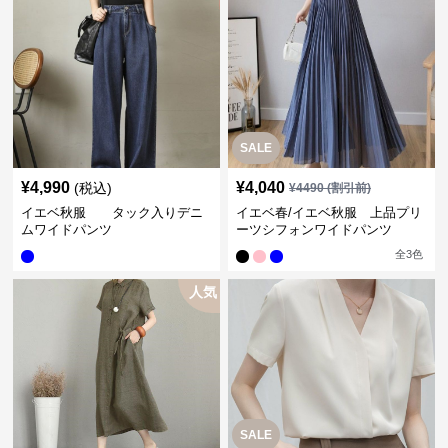
SALE
¥
4,990
¥
4,040
(税込)
¥
4490
(割引前)
イエベ秋服 タック入りデニ
イエベ春/イエベ秋服 上品プリ
ムワイドパンツ
ーツシフォンワイドパンツ
全
3
色
人気
SALE